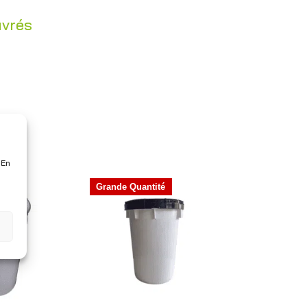
uvrés
 En
Grande Quantité