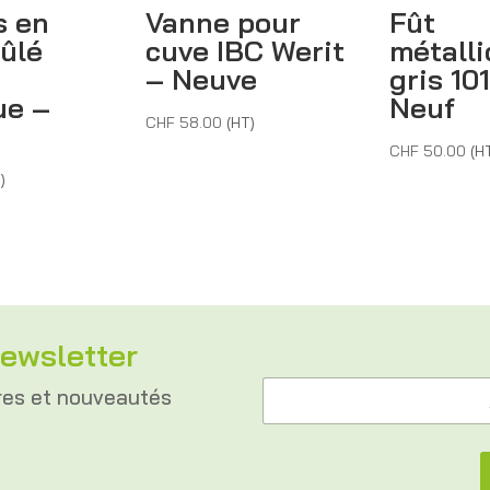
s en
Vanne pour
Fût
rûlé
cuve IBC Werit
métall
– Neuve
gris 10
ue –
Neuf
CHF
58.00
(HT)
s
CHF
50.00
(H
)
ewsletter
A
A
d
res et nouveautés
d
r
r
e
e
s
s
s