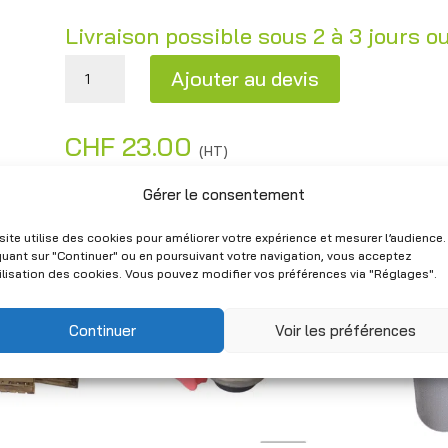
Livraison possible sous 2 à 3 jours o
quantité de Bidons plastiques blancs 55 L – Occasion
Ajouter au devis
A
CHF
23.00
l
(HT)
t
Gérer le consentement
e
r
site utilise des cookies pour améliorer votre expérience et mesurer l’audience.
n
quant sur "Continuer" ou en poursuivant votre navigation, vous acceptez
tilisation des cookies. Vous pouvez modifier vos préférences via "Réglages".
a
t
Continuer
Voir les préférences
i
v
e
: