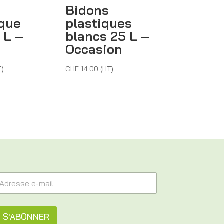
Bidons
ique
plastiques
1 L –
blancs 25 L –
Occasion
T)
CHF
14.00
(HT)
S'ABONNER