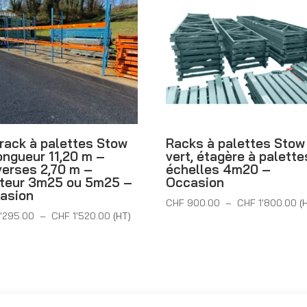
 rack à palettes Stow
Racks à palettes Stow
ongueur 11,20 m –
vert, étagère à palette
verses 2,70 m –
échelles 4m20 –
teur 3m25 ou 5m25 –
Occasion
asion
Pl
CHF
900.00
–
CHF
1'800.00
(
Plage
'295.00
–
CHF
1'520.00
(HT)
d
de
pri
prix :
C
CHF 1'295.00
à
à
CH
CHF 1'520.00