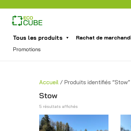
Tous les produits
Rachat de marchand
Promotions
Accueil
/ Produits identifiés “Stow”
Stow
Trié
5 résultats affichés
du
plus
récent