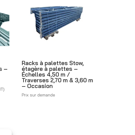
Racks à palettes Stow,
s –
étagère à palettes –
Échelles 4,50 m /
Traverses 2,70 m & 3,60 m
– Occasion
age
HT)
Prix sur demande
e
x :
HF 900.00
F 1'800.00