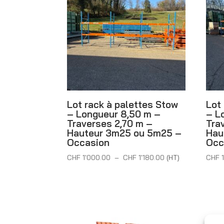
au
plus
ancien
Lot rack à palettes Stow
Lot
– Longueur 8,50 m –
– L
Traverses 2,70 m –
Tra
Hauteur 3m25 ou 5m25 –
Hau
Occasion
Occ
Plage
CHF
1'000.00
–
CHF
1'180.00
(HT)
CHF
1
de
prix :
CHF 1'000.00
à
CHF 1'180.00