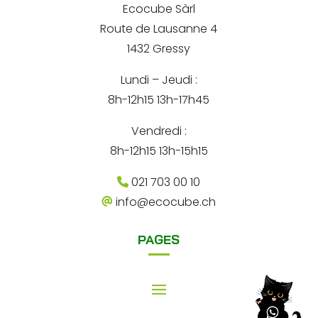
*
Ecocube Sàrl
n
Route de Lausanne 4
a
1432 Gressy
t
Lundi – Jeudi :
i
8h-12h15 13h-17h45
v
e
Vendredi :
:
8h-12h15 13h-15h15
021 703 00 10
info@ecocube.ch
PAGES