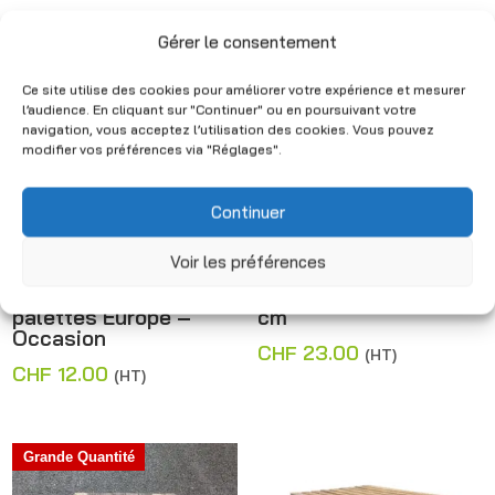
prix :
CHF 75.00
CHF 50.00
Grande Quantité
Grande Quantité
à
Gérer le consentement
à
CHF 90.00
CHF 60.00
Ce site utilise des cookies pour améliorer votre expérience et mesurer
l’audience. En cliquant sur "Continuer" ou en poursuivant votre
navigation, vous acceptez l’utilisation des cookies. Vous pouvez
modifier vos préférences via "Réglages".
Continuer
Voir les préférences
Cadre pliable bois
Couvercles neufs pour
empilable pour
cadres CFF – 120×80
palettes Europe –
cm
Occasion
CHF
23.00
(HT)
CHF
12.00
(HT)
Grande Quantité