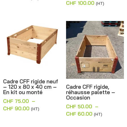
CHF
100.00
(HT)
Cadre CFF rigide neuf
– 120 x 80 x 40 cm –
Cadre CFF rigide,
En kit ou monté
réhausse palette –
Occasion
CHF
75.00
–
CHF
50.00
–
Plage
CHF
90.00
(HT)
Plage
CHF
60.00
(HT)
de
de
prix :