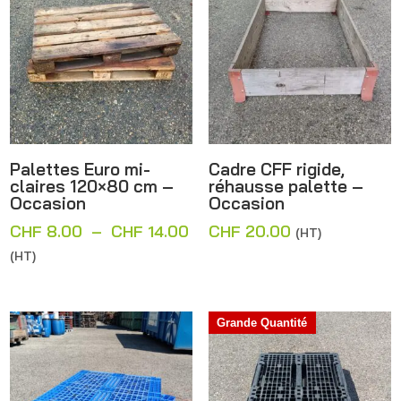
CHF 18.00
Palettes Euro mi-
Cadre CFF rigide,
claires 120×80 cm –
réhausse palette –
Occasion
Occasion
Plage
CHF
8.00
–
CHF
14.00
CHF
20.00
(HT)
de
(HT)
prix :
CHF 8.00
à
Grande Quantité
CHF 14.00