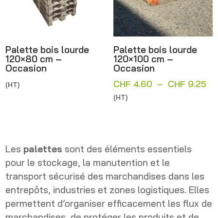
Palette bois lourde
Palette bois lourde
120×80 cm –
120×100 cm –
Occasion
Occasion
Pl
CHF
4.60
–
CHF
9.25
(HT)
de
(HT)
pri
CH
à
CH
Les
palettes
sont des éléments essentiels
pour le stockage, la manutention et le
transport sécurisé des marchandises dans les
entrepôts, industries et zones logistiques. Elles
permettent d’organiser efficacement les flux de
marchandises, de protéger les produits et de