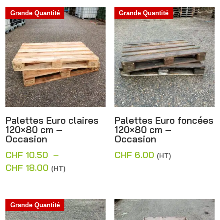
Grande Quantité
Grande Quantité
Palettes Euro claires
Palettes Euro foncées
120×80 cm –
120×80 cm –
Occasion
Occasion
CHF
10.50
–
CHF
6.00
(HT)
Plage
CHF
18.00
(HT)
de
prix :
CHF 10.50
Grande Quantité
à