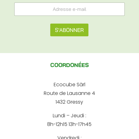
A
A
d
d
r
r
e
e
s
s
S'ABONNER
s
s
e
e
A
*
e
e
l
-
-
m
t
m
a
COORDONÉES
a
e
i
i
l
l
r
*
Ecocube Sàrl
n
Route de Lausanne 4
a
1432 Gressy
t
Lundi – Jeudi :
i
8h-12h15 13h-17h45
v
e
Vendredi :