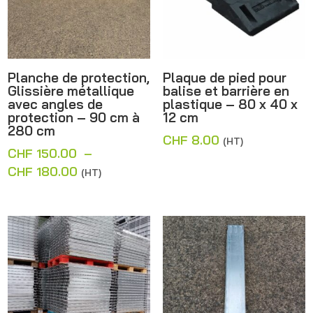
Planche de protection,
Plaque de pied pour
Glissière métallique
balise et barrière en
avec angles de
plastique – 80 x 40 x
protection – 90 cm à
12 cm
280 cm
CHF
8.00
(HT)
CHF
150.00
–
Plage
CHF
180.00
(HT)
de
prix :
CHF 150.00
à
CHF 180.00