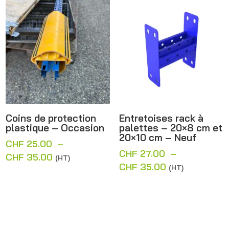
CHF 44.00
CHF 54.00
à
à
CHF 85.00
CHF 59.00
Coins de protection
Entretoises rack à
plastique – Occasion
palettes – 20×8 cm et
20×10 cm – Neuf
CHF
25.00
–
CHF
27.00
–
Plage
CHF
35.00
(HT)
Plage
CHF
35.00
(HT)
de
de
prix :
prix :
CHF 25.00
CHF 27.00
à
à
CHF 35.00