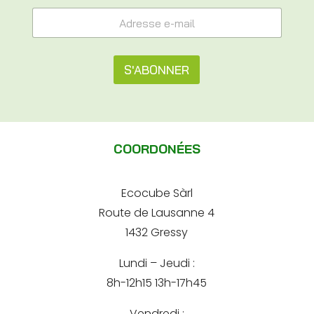
*
A
A
d
d
r
r
e
e
s
S'ABONNER
s
s
s
e
A
e
e
e
l
-
-
m
t
m
a
COORDONÉES
a
e
i
i
l
l
r
*
Ecocube Sàrl
n
Route de Lausanne 4
a
1432 Gressy
t
Lundi – Jeudi :
i
8h-12h15 13h-17h45
v
e
Vendredi :