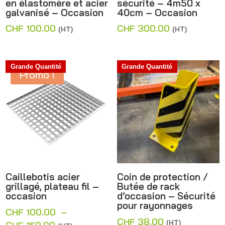
en élastomère et acier
sécurité – 4m50 x
galvanisé – Occasion
40cm – Occasion
CHF
100.00
CHF
300.00
(HT)
(HT)
Grande Quantité
Grande Quantité
Promo !
Caillebotis acier
Coin de protection /
grillagé, plateau fil –
Butée de rack
occasion
d’occasion – Sécurité
pour rayonnages
CHF
100.00
–
CHF
38.00
(HT)
Plage