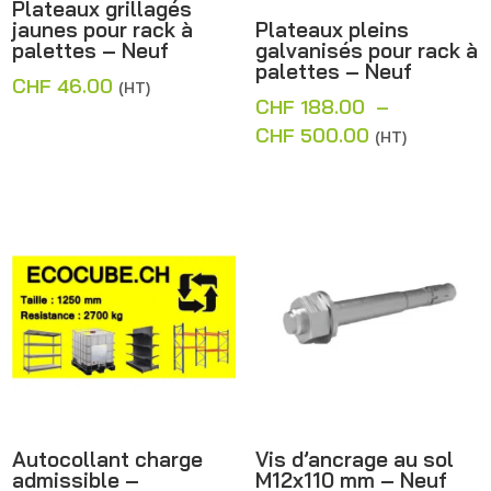
Plateaux grillagés
jaunes pour rack à
Plateaux pleins
palettes – Neuf
galvanisés pour rack à
palettes – Neuf
CHF
46.00
(HT)
CHF
188.00
–
Plage
CHF
500.00
(HT)
de
prix :
CHF 188.00
à
CHF 500.00
Autocollant charge
Vis d’ancrage au sol
admissible –
M12x110 mm – Neuf