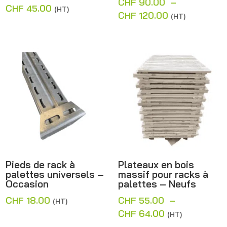
CHF
90.00
–
CHF
45.00
(HT)
Plage
CHF
120.00
(HT)
de
prix :
CHF 90.00
à
CHF 120.00
Pieds de rack à
Plateaux en bois
palettes universels –
massif pour racks à
Occasion
palettes – Neufs
CHF
18.00
CHF
55.00
–
(HT)
Plage
CHF
64.00
(HT)
de