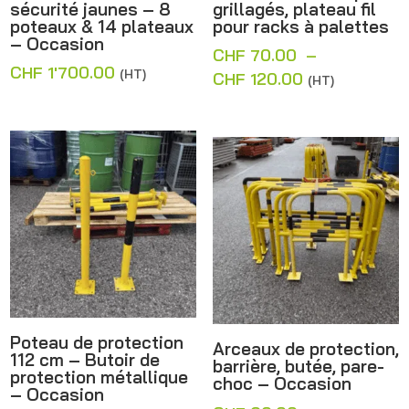
sécurité jaunes – 8
grillagés, plateau fil
poteaux & 14 plateaux
pour racks à palettes
– Occasion
CHF
70.00
–
CHF
1'700.00
(HT)
Plage
CHF
120.00
(HT)
de
prix :
CHF 70.00
à
CHF 120.00
Poteau de protection
Arceaux de protection,
112 cm – Butoir de
barrière, butée, pare-
protection métallique
choc – Occasion
– Occasion