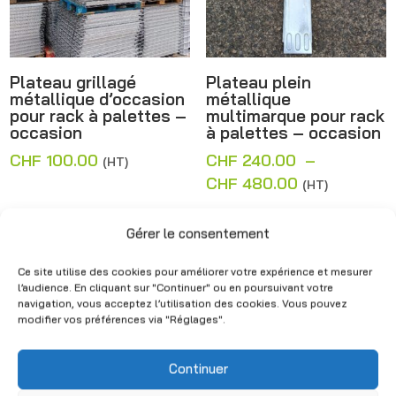
Plateau grillagé
Plateau plein
métallique d’occasion
métallique
pour rack à palettes –
multimarque pour rack
occasion
à palettes – occasion
CHF
100.00
CHF
240.00
–
(HT)
Plage
CHF
480.00
(HT)
de
prix :
Gérer le consentement
CHF 240.00
Ce site utilise des cookies pour améliorer votre expérience et mesurer
à
l’audience. En cliquant sur "Continuer" ou en poursuivant votre
CHF 480.00
navigation, vous acceptez l’utilisation des cookies. Vous pouvez
modifier vos préférences via "Réglages".
Continuer