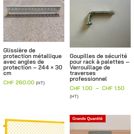
Glissière de
protection métallique
Goupilles de sécurité
avec angles de
pour rack à palettes –
protection – 244 × 30
Verrouillage de
cm
traverses
professionnel
CHF
260.00
(HT)
Pla
CHF
1.00
–
CHF
1.50
de
(HT)
prix
CHF
à
Grande Quantité
CHF