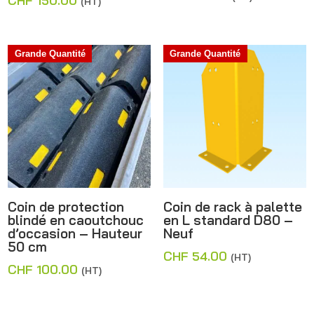
CHF
150.00
(HT)
de
prix :
CHF 100.00
Grande Quantité
Grande Quantité
à
CHF 150.00
Coin de protection
Coin de rack à palette
blindé en caoutchouc
en L standard D80 –
d’occasion – Hauteur
Neuf
50 cm
CHF
54.00
(HT)
CHF
100.00
(HT)