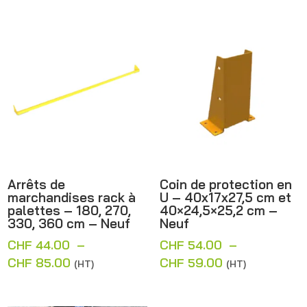
prix :
CHF 55.00
à
CHF 64.00
Arrêts de
Coin de protection en
marchandises rack à
U – 40x17x27,5 cm et
palettes – 180, 270,
40×24,5×25,2 cm –
330, 360 cm – Neuf
Neuf
CHF
44.00
–
CHF
54.00
–
Plage
Plage
CHF
85.00
CHF
59.00
(HT)
(HT)
de
de
prix :
prix :