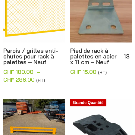
Parois / grilles anti-
Pied de rack à
chutes pour rack à
palettes en acier – 13
palettes – Neuf
x 11 cm – Neuf
CHF
180.00
–
CHF
15.00
(HT)
Plage
CHF
286.00
(HT)
de
prix :
CHF 180.00
Grande Quantité
à
CHF 286.00