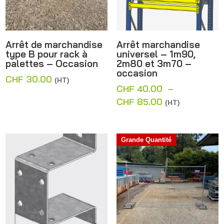
Arrêt de marchandise
Arrêt marchandise
type B pour rack à
universel – 1m90,
palettes – Occasion
2m80 et 3m70 –
occasion
CHF
30.00
(HT)
CHF
40.00
–
Plage
CHF
85.00
(HT)
de
prix :
CHF 40.00
Grande Quantité
à
CHF 85.00