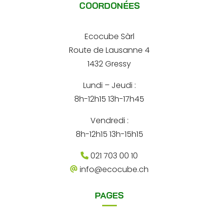
a
COORDONÉES
s
e
i
s
l
e
r
*
*
Ecocube Sàrl
n
Route de Lausanne 4
a
1432 Gressy
t
Lundi – Jeudi :
i
8h-12h15 13h-17h45
v
e
Vendredi :
:
8h-12h15 13h-15h15
021 703 00 10
info@ecocube.ch
PAGES