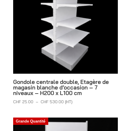
plus
ancien
Gondole centrale double, Etagère de
magasin blanche d’occasion – 7
niveaux – H200 x L100 cm
Plage
CHF
25.00
–
CHF
530.00
(HT)
de
prix :
Grande Quantité
CHF 25.00
à