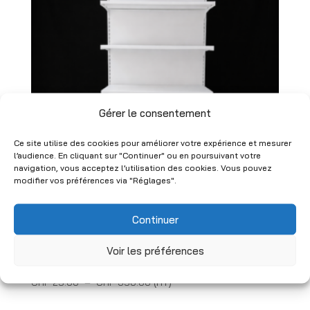
CHF 530.00
Gérer le consentement
Ce site utilise des cookies pour améliorer votre expérience et mesurer
l’audience. En cliquant sur "Continuer" ou en poursuivant votre
navigation, vous acceptez l’utilisation des cookies. Vous pouvez
modifier vos préférences via "Réglages".
Continuer
Gondole murale simple, Etagère de
magasin blanche d’occasion – 7
Voir les préférences
niveaux – H200 x L100 cm
Plage
CHF
25.00
–
CHF
350.00
(HT)
de