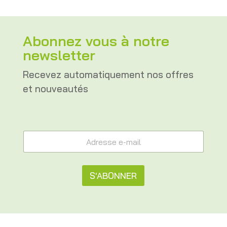
prix :
CHF 25.00
à
Abonnez vous à notre
CHF 350.00
newsletter
Recevez automatiquement nos offres
et nouveautés
A
A
d
d
r
r
e
e
s
s
S'ABONNER
s
s
e
e
A
A
e
d
l
-
r
m
t
e