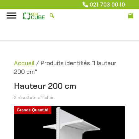
021 703 00 10
Accueil
/ Produits identifiés “Hauteur
200 cm”
Hauteur 200 cm
Trié
2 résultats affichés
du
Grande Quantité
plus
récent
au