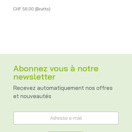
CHF
56.00
(Brutto)
Abonnez vous à notre
newsletter
Recevez automatiquement nos offres
et nouveautés
A
A
d
d
r
r
e
e