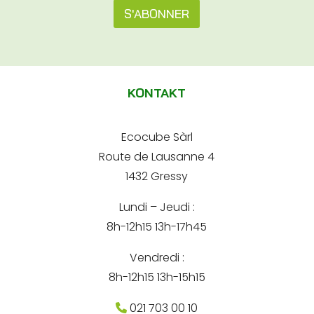
s
s
S'ABONNER
s
s
e
e
A
*
e
A
l
-
d
m
t
r
a
KONTAKT
e
e
i
s
l
s
r
*
e
Ecocube Sàrl
n
Route de Lausanne 4
a
1432 Gressy
t
Lundi – Jeudi :
i
8h-12h15 13h-17h45
v
e
Vendredi :
:
8h-12h15 13h-15h15
021 703 00 10