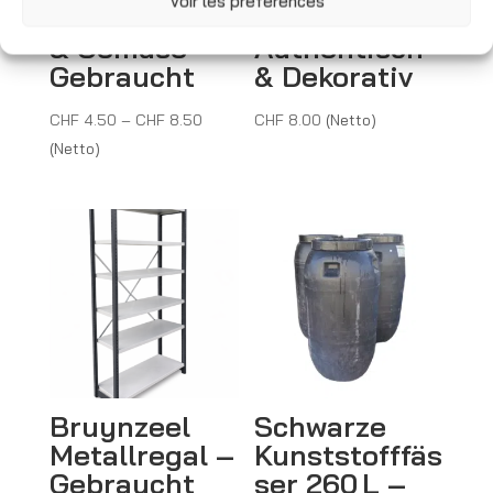
Voir les préférences
ten für Obst
Gebraucht –
& Gemüse –
Authentisch
Gebraucht
& Dekorativ
Preisspanne:
CHF
4.50
–
CHF
8.50
CHF
8.00
(Netto)
CHF 4.50
(Netto)
bis
CHF 8.50
Bruynzeel
Schwarze
Metallregal –
Kunststofffäs
Gebraucht
ser 260 L –