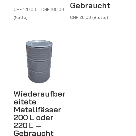
Gebraucht
Preisspanne:
CHF
120.00
–
CHF
160.00
CHF 120.00
(Netto)
CHF
28.00
(Brutto)
bis
CHF 160.00
Wiederaufber
eitete
Metallfässer
200 L oder
220 L –
Gebraucht