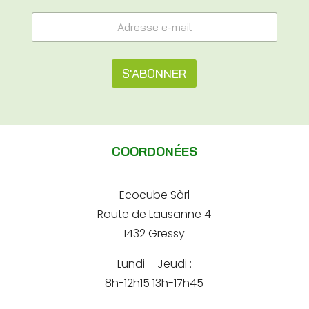
*
A
e
d
-
r
m
e
a
s
S'ABONNER
i
s
l
e
A
A
e
d
l
-
r
m
t
e
a
COORDONÉES
s
e
i
s
l
e
r
*
Ecocube Sàrl
n
Route de Lausanne 4
a
1432 Gressy
t
Lundi – Jeudi :
i
8h-12h15 13h-17h45
v
e