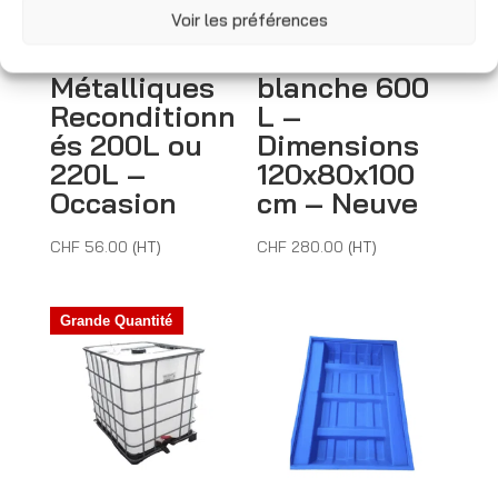
e
Voir les préférences
:
Fûts
Cuve IBC
Métalliques
blanche 600
Reconditionn
L –
és 200L ou
Dimensions
220L –
120x80x100
Occasion
cm – Neuve
CHF
56.00
(HT)
CHF
280.00
(HT)
Grande Quantité