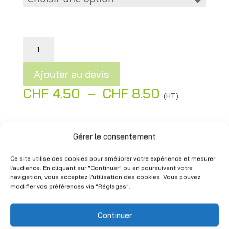
quantité de Caisses en plastique vertes pour fruits & légumes – Occasion
Ajouter au devis
Plage
CHF
4.50
–
CHF
8.50
A
(HT)
de
l
prix :
t
CHF 4.50
e
Vous aimerez aussi
Gérer le consentement
à
r
Ce site utilise des cookies pour améliorer votre expérience et mesurer
CHF 8.50
Grande Quantité
n
l’audience. En cliquant sur "Continuer" ou en poursuivant votre
a
navigation, vous acceptez l’utilisation des cookies. Vous pouvez
modifier vos préférences via "Réglages".
t
i
Continuer
v