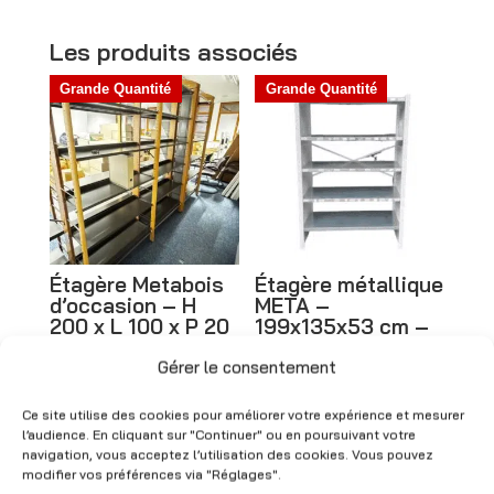
prix :
t
CHF 1
e
Les produits associés
à
r
Grande Quantité
Grande Quantité
CHF 1
n
a
t
i
v
e
Étagère Metabois
Étagère métallique
:
d’occasion – H
META –
200 x L 100 x P 20
199x135x53 cm –
cm
Occasion
Gérer le consentement
CHF
140.00
–
CHF
130.00
–
Plage
Plage
CHF
180.00
(HT)
CHF
160.00
(HT)
Ce site utilise des cookies pour améliorer votre expérience et mesurer
l’audience. En cliquant sur "Continuer" ou en poursuivant votre
de
de
navigation, vous acceptez l’utilisation des cookies. Vous pouvez
prix :
prix :
modifier vos préférences via "Réglages".
Grande Quantité