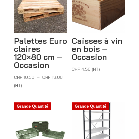
Palettes Euro
Caisses à vin
claires
en bois –
120×80 cm –
Occasion
Occasion
CHF
4.50
(HT)
Plage
CHF
10.50
–
CHF
18.00
de
(HT)
prix :
CHF 10.50
Grande Quantité
Grande Quantité
à
CHF 18.00