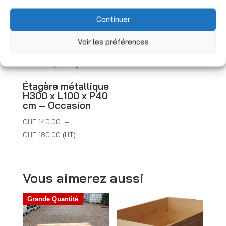
CHF 140.00
CHF 130.00
à
à
Continuer
CHF 180.00
CHF 160.00
Voir les préférences
Étagère métallique
H300 x L100 x P40
cm – Occasion
CHF
140.00
–
Plage
CHF
180.00
(HT)
de
prix :
CHF 140.00
Vous aimerez aussi
à
CHF 180.00
Grande Quantité