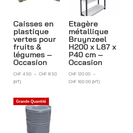
Caisses en
Etagère
plastique
métallique
vertes pour
Bruynzeel
fruits &
H200 x L87 x
légumes –
P40 cm –
Occasion
Occasion
Plage
CHF
4.50
–
CHF
8.50
CHF
120.00
–
de
Plage
(HT)
CHF
160.00
(HT)
prix :
de
CHF 4.50
prix :
Grande Quantité
à
CHF 120.00
CHF 8.50
à
CHF 160.00