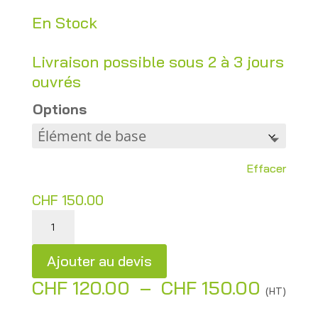
En Stock
Livraison possible sous 2 à 3 jours
ouvrés
Options
Effacer
CHF
150.00
quantité de Étagère métallique Lemon – H200 x L100 x P30 cm – Occasion
Ajouter au devis
Plage
CHF
120.00
–
CHF
150.00
A
(HT)
de
l