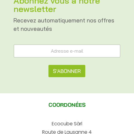
Abonnez vous à notre
newsletter
Recevez automatiquement nos offres
et nouveautés
e
A
-
d
m
r
a
e
i
s
S'ABONNER
l
s
e
e
A
-
e
m
l
-
a
m
t
i
a
COORDONÉES
l
e
i
*
l
r
*
Ecocube Sàrl
n
Route de Lausanne 4