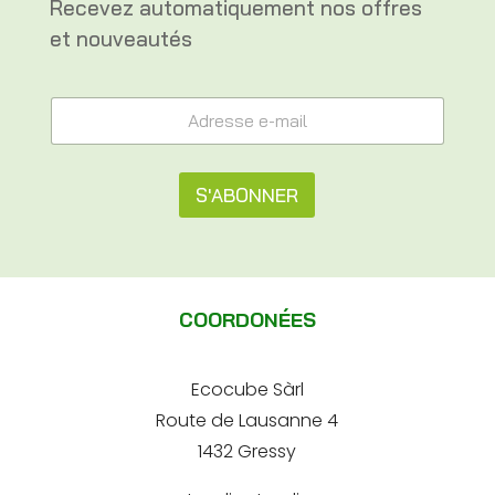
Recevez automatiquement nos offres
et nouveautés
e
A
-
d
m
r
a
e
i
s
S'ABONNER
l
s
A
e
A
d
e
r
l
-
e
m
t
s
a
COORDONÉES
s
e
i
e
l
*
r
*
Ecocube Sàrl
n
Route de Lausanne 4
a
1432 Gressy
t