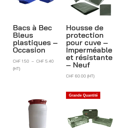
Bacs à Bec
Housse de
Bleus
protection
plastiques –
pour cuve –
Occasion
Imperméable
et résistante
Plage
CHF
1.50
–
CHF
5.40
– Neuf
de
(HT)
prix :
CHF
60.00
(HT)
CHF 1.50
à
Grande Quantité
CHF 5.40