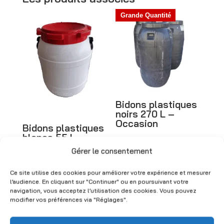
r
Grande Quantité
n
a
t
i
v
e
Bidons plastiques
:
noirs 270 L –
Occasion
Bidons plastiques
blancs 55 L –
CHF
28.00
(HT)
Occasion
Gérer le consentement
CHF
23.00
(HT)
Ce site utilise des cookies pour améliorer votre expérience et mesurer
l’audience. En cliquant sur "Continuer" ou en poursuivant votre
navigation, vous acceptez l’utilisation des cookies. Vous pouvez
modifier vos préférences via "Réglages".