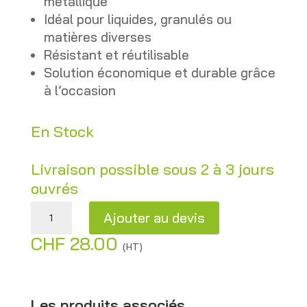
métallique
Idéal pour liquides, granulés ou
matières diverses
Résistant et réutilisable
Solution économique et durable grâce
à l’occasion
En Stock
Livraison possible sous 2 à 3 jours
ouvrés
quantité de Fût à fruits - Bidon bleu avec cerclage métallique – 153 L – Occasion
Ajouter au devis
CHF
28.00
A
(HT)
l
t
e
Les produits associés