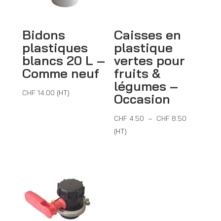
Bidons
Caisses en
plastiques
plastique
blancs 20 L –
vertes pour
Comme neuf
fruits &
légumes –
CHF
14.00
(HT)
Occasion
Plage
CHF
4.50
–
CHF
8.50
de
(HT)
prix :
CHF 4.50
à
CHF 8.50