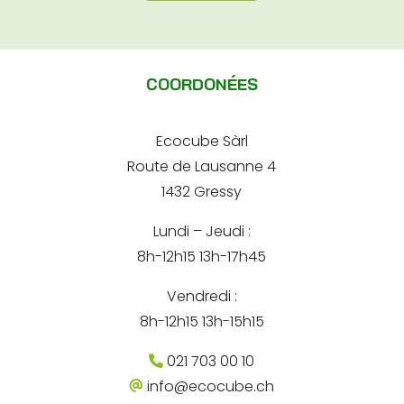
e
e
A
e
e
-
l
-
m
m
t
a
a
COORDONÉES
i
e
i
l
l
e
r
*
-
Ecocube Sàrl
n
m
Route de Lausanne 4
a
a
i
1432 Gressy
t
l
Lundi – Jeudi :
i
8h-12h15 13h-17h45
v
e
Vendredi :
:
8h-12h15 13h-15h15
021 703 00 10
info@ecocube.ch