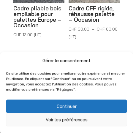
e
Cadre pliable bois
Cadre CFF rigide,
:
empilable pour
réhausse palette
palettes Europe –
– Occasion
Occasion
Plage
CHF
50.00
–
CHF
60.00
CHF
12.00
(HT)
de
(HT)
prix :
CHF 50
Grande Quantité
à
Gérer le consentement
CHF 60
Ce site utilise des cookies pour améliorer votre expérience et mesurer
l’audience. En cliquant sur "Continuer" ou en poursuivant votre
navigation, vous acceptez l’utilisation des cookies. Vous pouvez
modifier vos préférences via "Réglages".
Continuer
Couvercles pour
cadres CFF –
Voir les préférences
120×80 cm –
Occasion