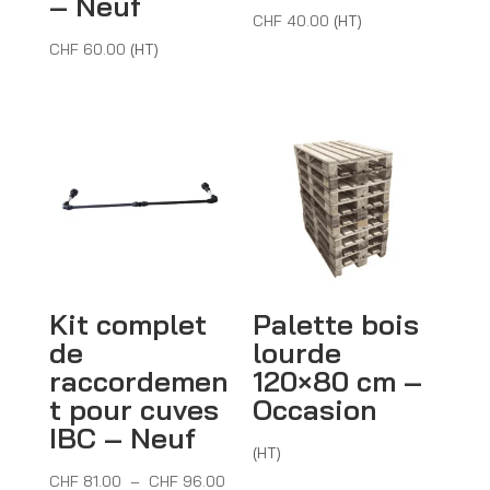
– Neuf
CHF
40.00
(HT)
CHF
60.00
(HT)
Kit complet
Palette bois
de
lourde
raccordemen
120×80 cm –
t pour cuves
Occasion
IBC – Neuf
(HT)
Plage
CHF
81.00
–
CHF
96.00