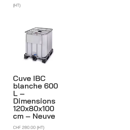
de
(HT)
prix :
CHF 81.00
à
CHF 96.00
Cuve IBC
blanche 600
L –
Dimensions
120x80x100
cm – Neuve
CHF
280.00
(HT)