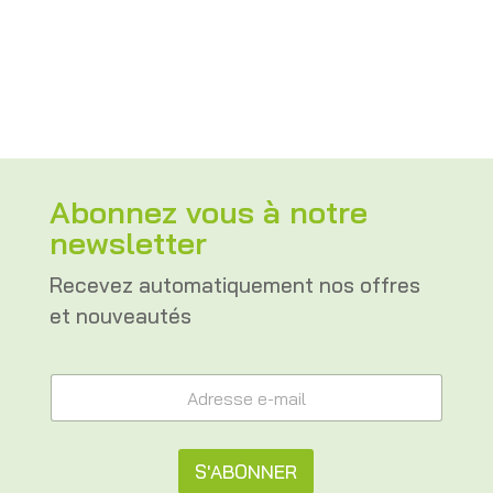
Abonnez vous à notre
newsletter
Recevez automatiquement nos offres
et nouveautés
A
A
d
d
r
r
e
e
s
s
S'ABONNER
s
s