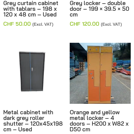
Grey curtain cabinet
Grey locker – double
with tablars – 198 x
door – 199 × 39.5 × 50
120 x 48 cm – Used
cm
CHF
50.00
CHF
120.00
(Excl. VAT)
(Excl. VAT)
Metal cabinet with
Orange and yellow
dark grey roller
metal locker – 4
shutter – 120x45x198
doors – H200 x W82 x
cm – Used
D50 cm