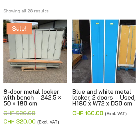
Showing all 28 results
Sale!
8-door metal locker
Blue and white metal
with bench – 242.5 ×
locker, 2 doors – Used,
50 × 180 cm
H180 x W72 x D50 cm
Original
CHF
520.00
CHF
160.00
(Excl. VAT)
price
Current
CHF
320.00
(Excl. VAT)
was:
price
CHF 520.00.
is: