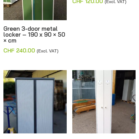
CHF
120.00
(Excl. VAT)
Green 3-door metal
locker – 190 x 90 × 50
× cm
CHF
240.00
(Excl. VAT)