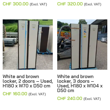
CHF
300.00
CHF
320.00
(Excl. VAT)
(Excl. VAT)
White and brown
White and brown
locker, 2 doors – Used,
locker, 3 doors –
H180 x W70 x D50 cm
Used, H180 x W104 x
D50 cm
CHF
160.00
(Excl. VAT)
CHF
240.00
(Excl. VAT)