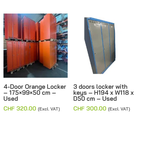
4-Door Orange Locker
3 doors locker with
– 175×99×50 cm –
keys – H194 x W118 x
Used
D50 cm – Used
CHF
320.00
CHF
300.00
(Excl. VAT)
(Excl. VAT)