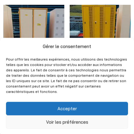
Gérer le consentement
Pour offrir les meilleures expériences, nous utilisons des technologies
telles que les cookies pour stocker et/ou accéder aux informations
des appareils. Le fait de consentir à ces technologies nous permettra
White and yellow
Yellow metal locker –
de traiter des données telles que le comportement de navigation ou
metal locker – 2 doors
6 doors – H185 x W90
les ID uniques sur ce site. Le fait de ne pas consentir ou de retirer son
– H185 x W72 x D50
x D50 cm
consentement peut avoir un effet négatif sur certaines
cm
caractéristiques et fonctions.
CHF
320.00
(Excl. VAT)
CHF
160.00
(Excl. VAT)
Accepter
Voir les préférences