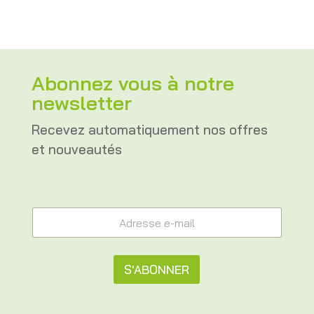
Abonnez vous à notre
newsletter
Recevez automatiquement nos offres
et nouveautés
A
A
d
d
r
r
e
e
s
s
S'ABONNER
s
s
e
e
A
A
e
d