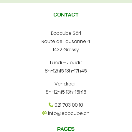
l
-
r
m
t
e
a
CONTACT
s
e
i
s
l
e
r
*
e
Ecocube Sàrl
n
-
Route de Lausanne 4
m
a
a
1432 Gressy
t
i
l
Lundi – Jeudi :
i
8h-12h15 13h-17h45
v
e
Vendredi :
:
8h-12h15 13h-15h15
021 703 00 10
info@ecocube.ch
PAGES