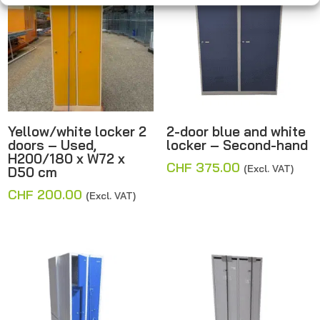
Yellow/white locker 2
2-door blue and white
doors – Used,
locker – Second-hand
H200/180 x W72 x
CHF
375.00
(Excl. VAT)
D50 cm
CHF
200.00
(Excl. VAT)