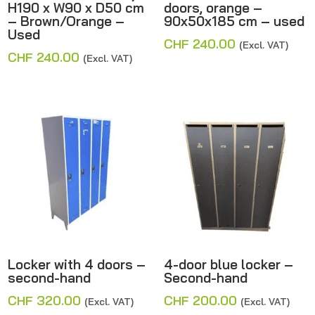
H190 x W90 x D50 cm
doors, orange –
– Brown/Orange –
90x50x185 cm – used
Used
CHF
240.00
(Excl. VAT)
CHF
240.00
(Excl. VAT)
Locker with 4 doors –
4-door blue locker –
second-hand
Second-hand
CHF
320.00
CHF
200.00
(Excl. VAT)
(Excl. VAT)