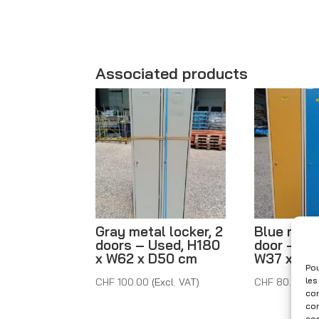
Associated products
Gray metal locker, 2
Blue metal
doors – Used, H180
door – Us
x W62 x D50 cm
W37 x D5
Pou
les
CHF
100.00
(Excl. VAT)
CHF
80.00
(E
con
com
con