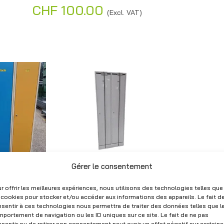
CHF
100.00
l
(Excl. VAT)
t
e
r
n
a
t
i
v
e
:
 locker, 1
Metal locker with 2
Gérer le consentement
ed, H180 x
grey doors,
0 cm
dimensions
r offrir les meilleures expériences, nous utilisons des technologies telles que
70×51×185 cm –
 cookies pour stocker et/ou accéder aux informations des appareils. Le fait d
xcl. VAT)
Used
sentir à ces technologies nous permettra de traiter des données telles que l
portement de navigation ou les ID uniques sur ce site. Le fait de ne pas
CHF
160.00
(Excl. VAT)
sentir ou de retirer son consentement peut avoir un effet négatif sur certain