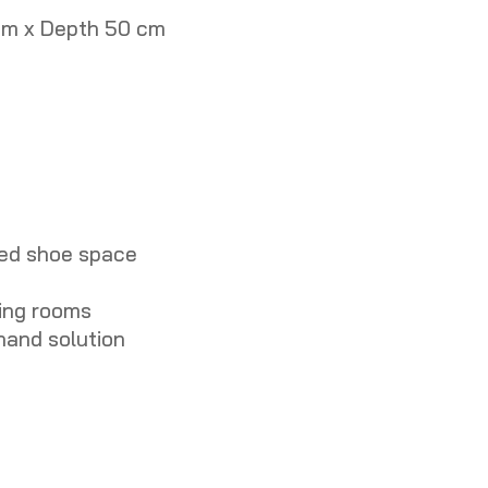
 cm x Depth 50 cm
ted shoe space
ging rooms
hand solution