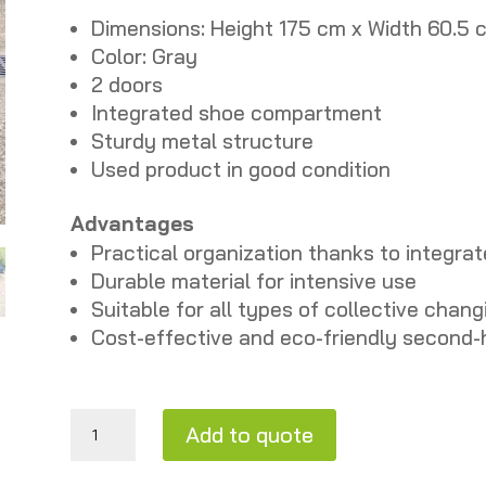
Dimensions: Height 175 cm x Width 60.5
Color: Gray
2 doors
Integrated shoe compartment
Sturdy metal structure
Used product in good condition
Advantages
Practical organization thanks to integra
Durable material for intensive use
Suitable for all types of collective chan
Cost-effective and eco-friendly second-
Gray metal locker, 2 doors – Used, H175 x W60.5 x D50 cm quantity
Add to quote
A