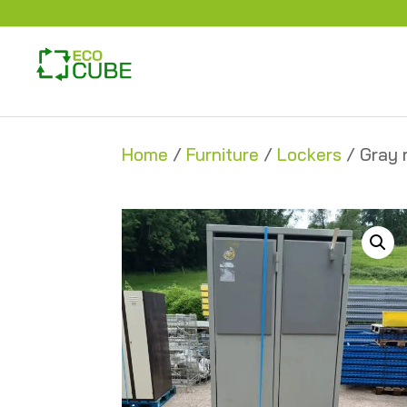
Home
/
Furniture
/
Lockers
/ Gray 