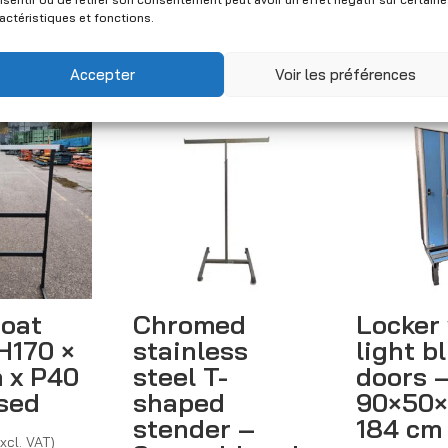
actéristiques et fonctions.
Accepter
Voir les préférences
coat
Chromed
Locker 
H170 ×
stainless
light b
m x P40
steel T-
doors 
sed
shaped
90×50×
stender –
184 cm
Excl. VAT)