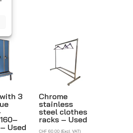
with 3
Chrome
lue
stainless
–
steel clothes
160–
racks – Used
 – Used
CHF
60.00
(Excl. VAT)