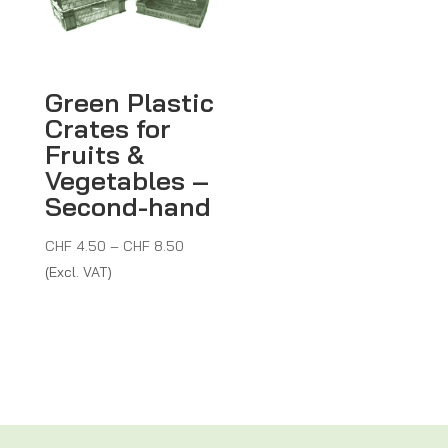
Green Plastic
Crates for
Fruits &
Vegetables –
Second-hand
Price
CHF
4.50
–
CHF
8.50
range:
(Excl. VAT)
CHF 4.50
through
CHF 8.50