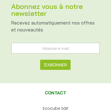
Abonnez vous à notre
newsletter
Recevez automatiquement nos offres
et nouveautés
*
A
e
d
-
r
m
e
a
s
S'ABONNER
i
s
l
e
A
A
e
d
l
-
r
m
t
e
a
CONTACT
s
e
i
s
l
e
r
*
Ecocube Sàrl