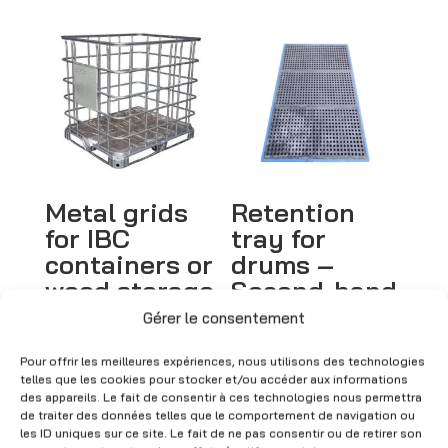
r
n
a
t
i
v
e
:
Metal grids
Retention
for IBC
tray for
containers or
drums –
wood storage
Second-hand
Gérer le consentement
Price
CHF
40.00
–
CHF
45.00
CHF
879.00
(Excl. VAT)
range:
(Excl. VAT)
Pour offrir les meilleures expériences, nous utilisons des technologies
telles que les cookies pour stocker et/ou accéder aux informations
CHF 40.00
des appareils. Le fait de consentir à ces technologies nous permettra
through
de traiter des données telles que le comportement de navigation ou
CHF 45.00
les ID uniques sur ce site. Le fait de ne pas consentir ou de retirer son