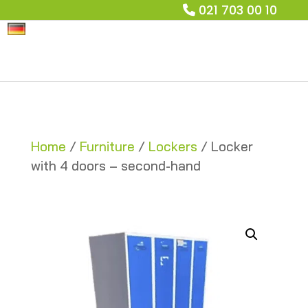
021 703 00 10
Home
/
Furniture
/
Lockers
/ Locker
with 4 doors – second-hand