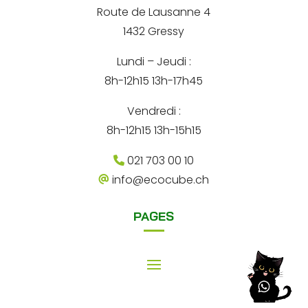
n
Route de Lausanne 4
a
1432 Gressy
t
Lundi – Jeudi :
i
8h-12h15 13h-17h45
v
e
Vendredi :
:
8h-12h15 13h-15h15
021 703 00 10
info@ecocube.ch
PAGES