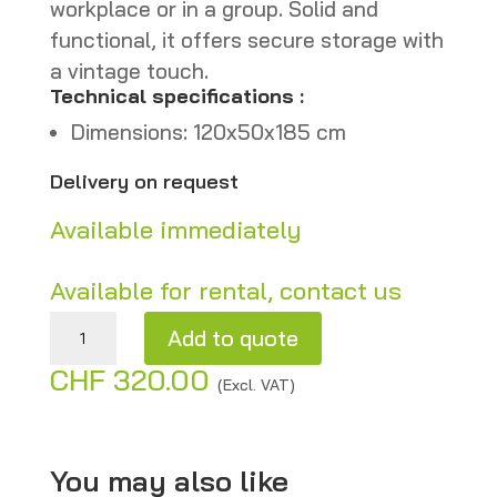
workplace or in a group. Solid and
functional, it offers secure storage with
a vintage touch.
Technical specifications :
Dimensions: 120x50x185 cm
Delivery on request
Available immediately
Available for rental, contact us
Locker with 4 doors - second-hand quantity
Add to quote
CHF
320.00
A
(Excl. VAT)
l
t
e
You may also like