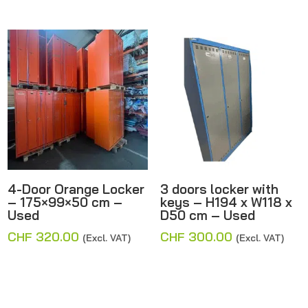
4-Door Orange Locker
3 doors locker with
– 175×99×50 cm –
keys – H194 x W118 x
Used
D50 cm – Used
CHF
320.00
CHF
300.00
(Excl. VAT)
(Excl. VAT)