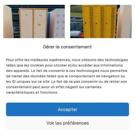
Gérer le consentement
Pour offrir les meilleures expériences, nous utilisons des technologies
telles que les cookies pour stocker et/ou accéder aux informations
des appareils. Le fait de consentir à ces technologies nous permettra
White and yellow
Yellow metal locker –
de traiter des données telles que le comportement de navigation ou
metal locker – 2 doors
6 doors – H185 x W90
les ID uniques sur ce site. Le fait de ne pas consentir ou de retirer son
– H185 x W72 x D50
x D50 cm
consentement peut avoir un effet négatif sur certaines
cm
caractéristiques et fonctions.
CHF
320.00
(Excl. VAT)
CHF
160.00
(Excl. VAT)
Accepter
Voir les préférences