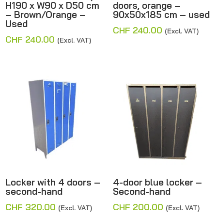
H190 x W90 x D50 cm
doors, orange –
– Brown/Orange –
90x50x185 cm – used
Used
CHF
240.00
(Excl. VAT)
CHF
240.00
(Excl. VAT)
Locker with 4 doors –
4-door blue locker –
second-hand
Second-hand
CHF
320.00
CHF
200.00
(Excl. VAT)
(Excl. VAT)