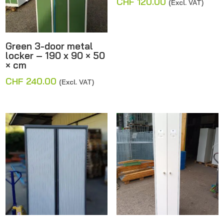
CHF
120.00
(Excl. VAT)
Green 3-door metal
locker – 190 x 90 × 50
× cm
CHF
240.00
(Excl. VAT)