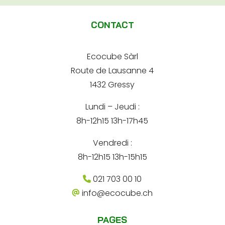
l
-
m
m
t
a
a
CONTACT
i
e
i
l
l
r
*
Ecocube Sàrl
n
Route de Lausanne 4
a
1432 Gressy
t
Lundi – Jeudi :
i
8h-12h15 13h-17h45
v
e
Vendredi :
:
8h-12h15 13h-15h15
021 703 00 10
info@ecocube.ch
PAGES