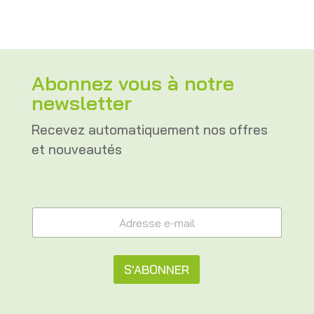
Abonnez vous à notre
newsletter
Recevez automatiquement nos offres
et nouveautés
*
A
e
d
-
r
m
e
a
s
S'ABONNER
i
s
l
e
A
e
e
-