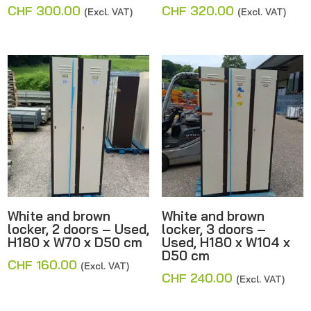
CHF
300.00
CHF
320.00
(Excl. VAT)
(Excl. VAT)
White and brown
White and brown
locker, 2 doors – Used,
locker, 3 doors –
H180 x W70 x D50 cm
Used, H180 x W104 x
D50 cm
CHF
160.00
(Excl. VAT)
CHF
240.00
(Excl. VAT)