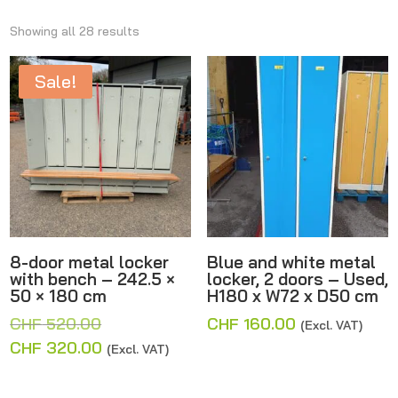
Showing all 28 results
Sale!
8-door metal locker
Blue and white metal
with bench – 242.5 ×
locker, 2 doors – Used,
50 × 180 cm
H180 x W72 x D50 cm
Original
CHF
520.00
CHF
160.00
(Excl. VAT)
price
Current
CHF
320.00
(Excl. VAT)
was:
price
CHF 520.00.
is: