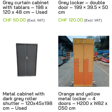
Grey curtain cabinet
Grey locker – double
with tablars – 198 x
door – 199 × 39.5 × 50
120 x 48 cm – Used
cm
CHF
50.00
CHF
120.00
(Excl. VAT)
(Excl. VAT)
Metal cabinet with
Orange and yellow
dark grey roller
metal locker – 4
shutter – 120x45x198
doors – H200 x W82 x
cm – Used
D50 cm