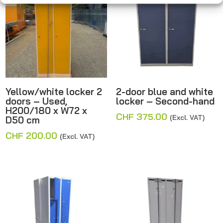
Yellow/white locker 2
2-door blue and white
doors – Used,
locker – Second-hand
H200/180 x W72 x
CHF
375.00
(Excl. VAT)
D50 cm
CHF
200.00
(Excl. VAT)