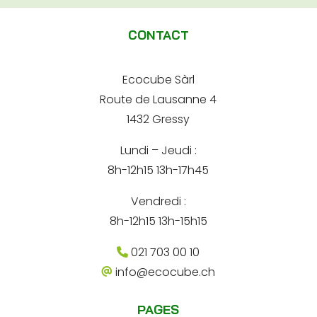
l
-
a
m
t
i
a
CONTACT
l
e
i
A
l
d
r
*
r
Ecocube Sàrl
n
e
Route de Lausanne 4
s
a
s
1432 Gressy
t
e
Lundi – Jeudi :
i
8h-12h15 13h-17h45
v
e
Vendredi :
:
8h-12h15 13h-15h15
021 703 00 10
info@ecocube.ch
PAGES