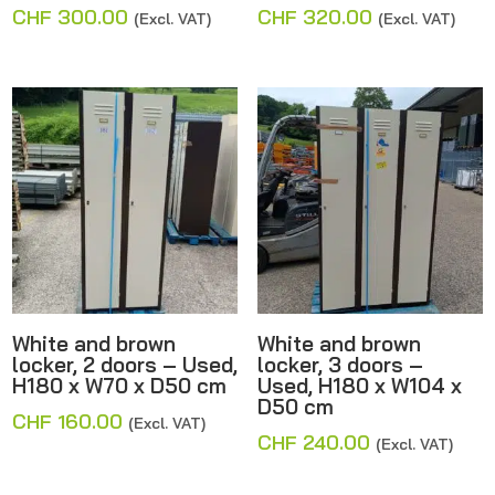
CHF
300.00
CHF
320.00
(Excl. VAT)
(Excl. VAT)
White and brown
White and brown
locker, 2 doors – Used,
locker, 3 doors –
H180 x W70 x D50 cm
Used, H180 x W104 x
D50 cm
CHF
160.00
(Excl. VAT)
CHF
240.00
(Excl. VAT)