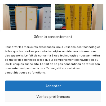
Gérer le consentement
Pour offrir les meilleures expériences, nous utilisons des technologies
telles que les cookies pour stocker et/ou accéder aux informations
des appareils. Le fait de consentir à ces technologies nous permettra
White and yellow
Yellow metal locker –
de traiter des données telles que le comportement de navigation ou
metal locker – 2 doors
6 doors – H185 x W90
les ID uniques sur ce site. Le fait de ne pas consentir ou de retirer son
– H185 x W72 x D50
x D50 cm
consentement peut avoir un effet négatif sur certaines
cm
caractéristiques et fonctions.
CHF
320.00
(Excl. VAT)
CHF
160.00
(Excl. VAT)
Accepter
Voir les préférences