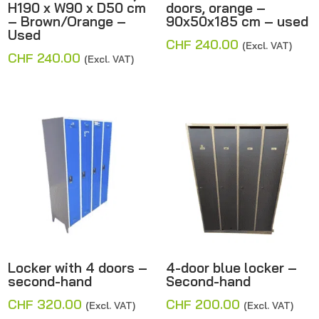
H190 x W90 x D50 cm
doors, orange –
– Brown/Orange –
90x50x185 cm – used
Used
CHF
240.00
(Excl. VAT)
CHF
240.00
(Excl. VAT)
Locker with 4 doors –
4-door blue locker –
second-hand
Second-hand
CHF
320.00
CHF
200.00
(Excl. VAT)
(Excl. VAT)