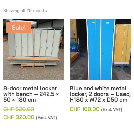
Showing all 28 results
Sale!
8-door metal locker
Blue and white metal
with bench – 242.5 ×
locker, 2 doors – Used,
50 × 180 cm
H180 x W72 x D50 cm
Original
CHF
520.00
CHF
160.00
(Excl. VAT)
price
Current
CHF
320.00
(Excl. VAT)
was:
price
CHF 520.00.
is: