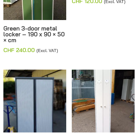
CHF
120.00
(Excl. VAT)
Green 3-door metal
locker – 190 x 90 × 50
× cm
CHF
240.00
(Excl. VAT)