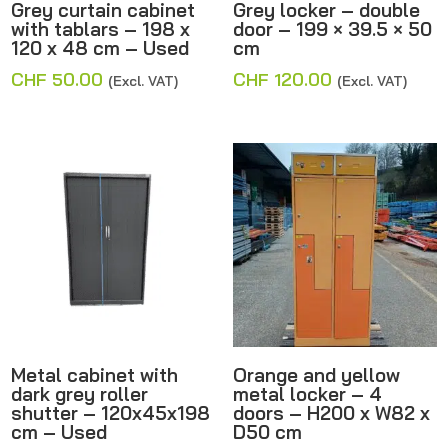
Grey curtain cabinet
Grey locker – double
with tablars – 198 x
door – 199 × 39.5 × 50
120 x 48 cm – Used
cm
CHF
50.00
CHF
120.00
(Excl. VAT)
(Excl. VAT)
Metal cabinet with
Orange and yellow
dark grey roller
metal locker – 4
shutter – 120x45x198
doors – H200 x W82 x
cm – Used
D50 cm