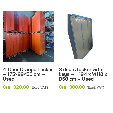
4-Door Orange Locker
3 doors locker with
– 175×99×50 cm –
keys – H194 x W118 x
Used
D50 cm – Used
CHF
320.00
CHF
300.00
(Excl. VAT)
(Excl. VAT)