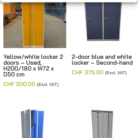
Yellow/white locker 2
2-door blue and white
doors – Used,
locker – Second-hand
H200/180 x W72 x
CHF
375.00
(Excl. VAT)
D50 cm
CHF
200.00
(Excl. VAT)