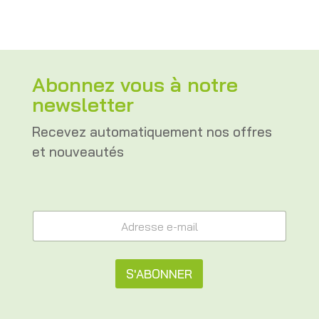
Abonnez vous à notre
newsletter
Recevez automatiquement nos offres
et nouveautés
e
A
-
d
m
r
a
e
i
s
S'ABONNER
l
s
e
e
A
-
e
m