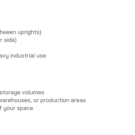
tween uprights)
r side)
m
avy industrial use
 storage volumes
 warehouses, or production areas
of your space