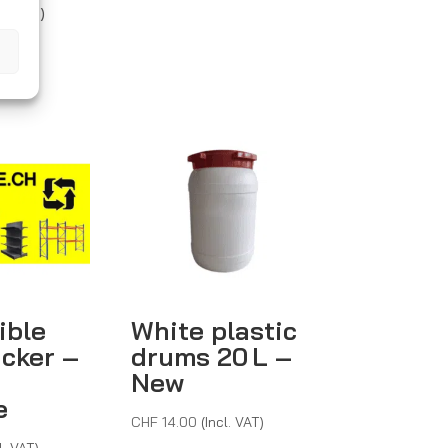
ice
l. VAT)
nge:
F 2'716.00
rough
F 2'803.00
ible
White plastic
icker –
drums 20 L –
New
e
CHF
14.00
(Incl. VAT)
l. VAT)