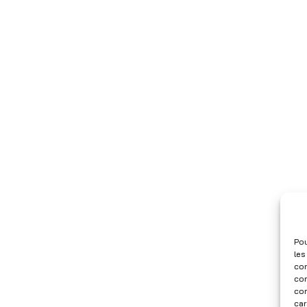
Pou
les
con
com
con
car