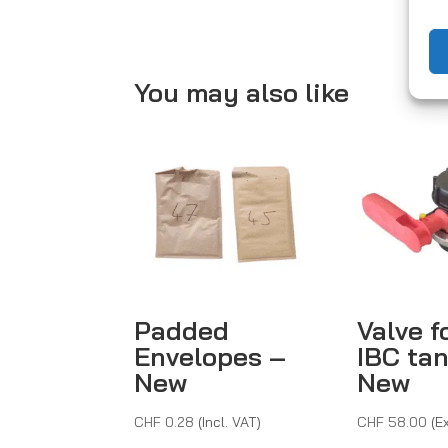
You may also like
Padded
Valve f
Envelopes –
IBC ta
New
New
CHF
0.28
(Incl. VAT)
CHF
58.00
(E