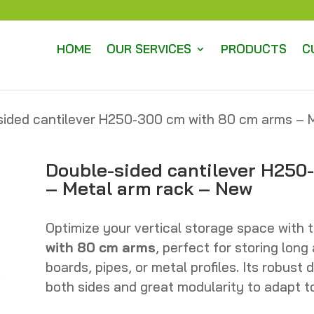
HOME
OUR SERVICES
PRODUCTS
C
sided cantilever H250-300 cm with 80 cm arms – 
Double-sided cantilever H250
– Metal arm rack – New
Optimize your vertical storage space with 
with 80 cm arms
, perfect for storing lon
boards, pipes, or metal profiles. Its robus
both sides and great modularity to adapt t