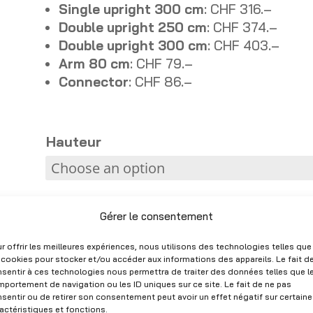
Single upright 300 cm
: CHF 316.–
Double upright 250 cm
: CHF 374.–
Double upright 300 cm
: CHF 403.–
Arm 80 cm
: CHF 79.–
Connector
: CHF 86.–
Hauteur
Gérer le consentement
Double-sided cantilever H250-300 cm with 80 cm arms – Metal arm rack – New quantity
r offrir les meilleures expériences, nous utilisons des technologies telles que
 cookies pour stocker et/ou accéder aux informations des appareils. Le fait d
Add to quote
sentir à ces technologies nous permettra de traiter des données telles que l
portement de navigation ou les ID uniques sur ce site. Le fait de ne pas
A
sentir ou de retirer son consentement peut avoir un effet négatif sur certain
actéristiques et fonctions.