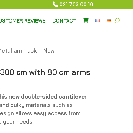
021 703 00 10
USTOMER REVIEWS
CONTACT
Metal arm rack – New
-300 cm with 80 cm arms
this
new double-sided cantilever
g and bulky materials such as
t design allows easy access from
o your needs.