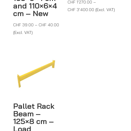
CHF
1'270.00
–
and 110×6×4
Price
CHF
3'400.00
(Excl. VAT)
cm – New
range:
Price
CHF 1'270.00
CHF
39.00
–
CHF
40.00
range:
through
(Excl. VAT)
CHF 39.00
CHF 3'400.00
through
CHF 40.00
Pallet Rack
Beam –
125×8 cm –
Load