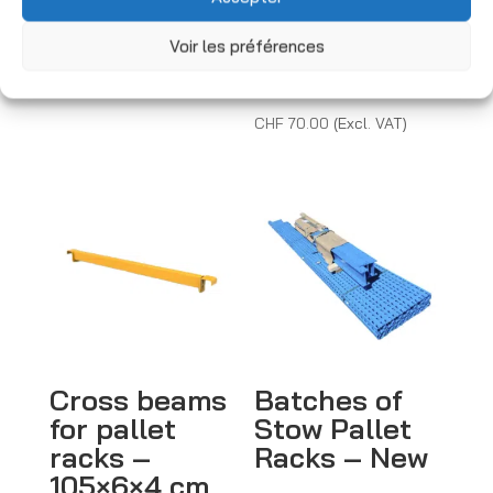
capacity
CHF
2.00
(Excl. VAT)
1,100 kg –
Voir les préférences
New
CHF
70.00
(Excl. VAT)
Cross beams
Batches of
for pallet
Stow Pallet
racks –
Racks – New
105×6×4 cm