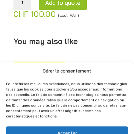
Add to quote
CHF
100.00
A
(Excl. VAT)
l
t
e
You may also like
r
n
a
Gérer le consentement
t
i
Pour offrir les meilleures expériences, nous utilisons des technologies
v
telles que les cookies pour stocker et/ou accéder aux informations
des appareils. Le fait de consentir à ces technologies nous permettra
e
de traiter des données telles que le comportement de navigation ou
:
les ID uniques sur ce site. Le fait de ne pas consentir ou de retirer son
Admissible
Pallet rack
consentement peut avoir un effet négatif sur certaines
load sticker –
beam –
caractéristiques et fonctions.
Safety
270×8 cm –
signage
Load
Accepter