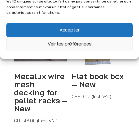
CHF 496
r
les ID uniques sur ce site. Le fait de ne pas consentir ou de retirer son
You may also like
consentement peut avoir un effet négatif sur certaines
n
caractéristiques et fonctions.
a
t
Accepter
i
Voir les préférences
v
e
:
Mecalux wire
Flat book box
mesh
– New
decking for
CHF
0.45
(Incl. VAT)
pallet racks –
New
CHF
46.00
(Excl. VAT)