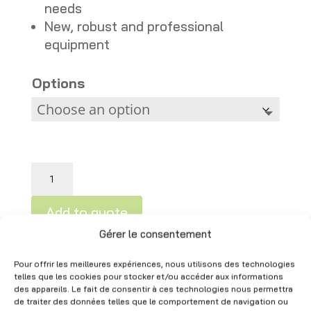
needs
New, robust and professional
equipment
Options
New white double gondola with perforated bottom - H185 cm - Modular quantity
Add to quote
Price
Gérer le consentement
CHF
44.00
–
CHF
496.80
A
(Excl.
range:
l
VAT)
Pour offrir les meilleures expériences, nous utilisons des technologies
CHF 44.
t
telles que les cookies pour stocker et/ou accéder aux informations
des appareils. Le fait de consentir à ces technologies nous permettra
through
e
de traiter des données telles que le comportement de navigation ou