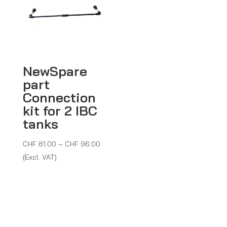
NewSpare
part
Connection
kit for 2 IBC
tanks
Price
CHF
81.00
–
CHF
96.00
range:
(Excl. VAT)
CHF 81.00
through
CHF 96.00