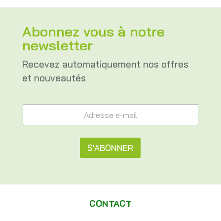
Abonnez vous à notre
newsletter
Recevez automatiquement nos offres
et nouveautés
e
A
-
d
m
r
a
e
i
s
S'ABONNER
l
s
A
e
A
d
e
r
l
-
e
m
t
s
a
CONTACT
s
e
i
e
l