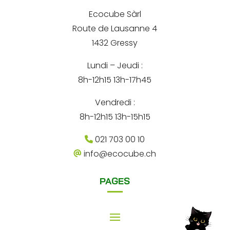
*
r
*
Ecocube Sàrl
n
Route de Lausanne 4
a
1432 Gressy
t
Lundi – Jeudi :
i
8h-12h15 13h-17h45
v
e
Vendredi :
:
8h-12h15 13h-15h15
021 703 00 10
info@ecocube.ch
PAGES