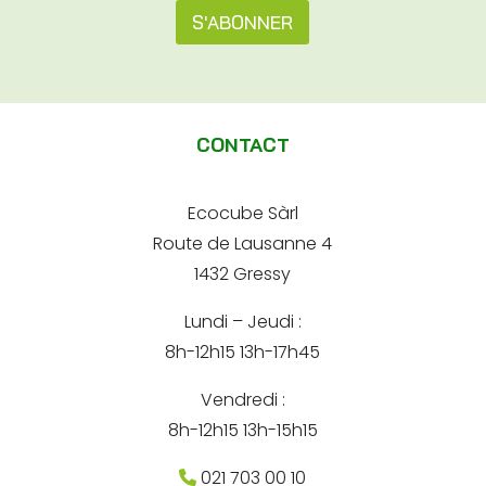
s
s
S'ABONNER
s
s
e
e
A
A
e
d
l
-
r
m
t
e
a
CONTACT
s
e
i
s
l
e
r
*
e
Ecocube Sàrl
n
-
Route de Lausanne 4
m
a
a
1432 Gressy
t
i
l
Lundi – Jeudi :
i
8h-12h15 13h-17h45
v
e
Vendredi :
:
8h-12h15 13h-15h15
021 703 00 10