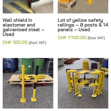
Wall shield in
Lot of yellow safety
elastomer and
railings – 8 posts & 14
galvanised steel –
panels – Used
Used
CHF
1'700.00
(Excl. VAT)
CHF
100.00
(Excl. VAT)