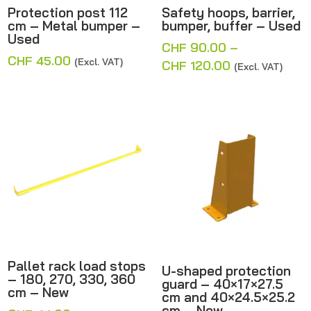
Protection post 112
Safety hoops, barrier,
cm – Metal bumper –
bumper, buffer – Used
Used
CHF
90.00
–
CHF
45.00
(Excl. VAT)
Price
CHF
120.00
(Excl. VAT)
range:
CHF 90.00
through
CHF 120.00
Pallet rack load stops
U-shaped protection
– 180, 270, 330, 360
guard – 40×17×27.5
cm – New
cm and 40×24.5×25.2
cm – New