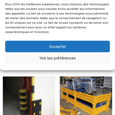
Pour offrir les meilleures expériences, nous utilisons des technologies
telles que les cookies pour stocker et/ou accéder aux informations
des appareils. Le fait de consentir à ces technologies nous permettra
de traiter des données telles que le comportement de navigation ou
les ID uniques sur ce site. Le fait de ne pas consentir ou de retirer son
consentement peut avoir un effet négatif sur certaines
Used rack protection
caractéristiques et fonctions.
corner / rack stopper
Used reinforced
– Safety for shelving
rubber corner
systems
Accepter
protector – Height 50
cm
CHF
38.00
(Excl. VAT)
Voir les préférences
CHF
100.00
(Excl. VAT)