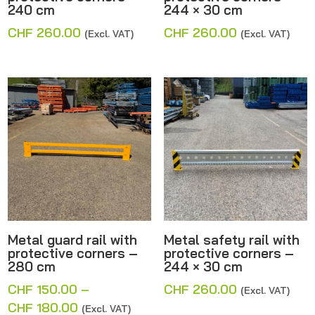
240 cm
244 × 30 cm
CHF
260.00
CHF
260.00
(Excl. VAT)
(Excl. VAT)
Metal guard rail with
Metal safety rail with
protective corners –
protective corners –
280 cm
244 × 30 cm
CHF
150.00
–
CHF
260.00
(Excl. VAT)
Price
CHF
180.00
(Excl. VAT)