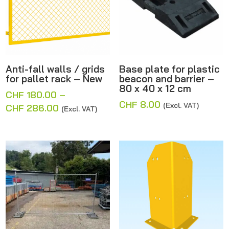
Anti-fall walls / grids
Base plate for plastic
for pallet rack – New
beacon and barrier –
80 x 40 x 12 cm
CHF
180.00
–
CHF
8.00
(Excl. VAT)
Price
CHF
286.00
(Excl. VAT)
range:
CHF 180.00
through
CHF 286.00