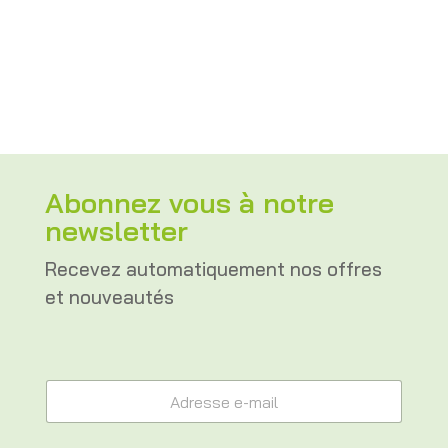
range:
CHF 25.00
through
CHF 35.00
Abonnez vous à notre
newsletter
Recevez automatiquement nos offres
et nouveautés
A
A
d
d
r
r
e
e