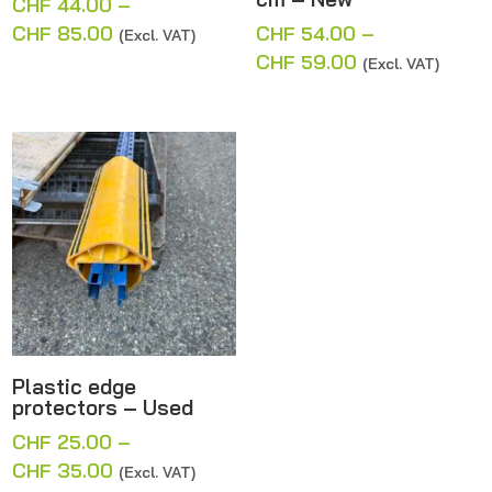
CHF
44.00
–
Price
CHF
85.00
CHF
54.00
–
(Excl. VAT)
range:
Price
CHF
59.00
(Excl. VAT)
CHF 44.00
range:
through
CHF 54.00
CHF 85.00
through
CHF 59.00
Plastic edge
protectors – Used
CHF
25.00
–
Price
CHF
35.00
(Excl. VAT)