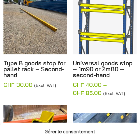
Type B goods stop for
Universal goods stop
pallet rack – Second-
– 1m90 or 2m80 –
hand
second-hand
CHF
30.00
CHF
40.00
–
(Excl. VAT)
Price
CHF
85.00
(Excl. VAT)
range:
CHF 40.00
through
CHF 85.00
Gérer le consentement