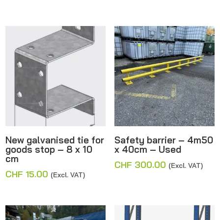
range:
CHF 150.00
through
CHF 180.00
New galvanised tie for
Safety barrier – 4m50
goods stop – 8 x 10
x 40cm – Used
cm
CHF
300.00
(Excl. VAT)
CHF
15.00
(Excl. VAT)