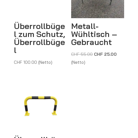
Überrollbüge
Metall-
l zum Schutz,
Wühltisch –
Überrollbüge
Gebraucht
l
Ursprünglicher
Aktueller
CHF
55.00
CHF
25.00
Preis
Preis
CHF
100.00
(Netto)
(Netto)
war:
ist:
CHF 55.00
CHF 25.00