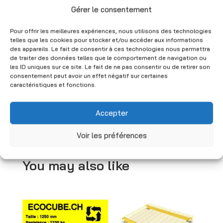
Gérer le consentement
Pour offrir les meilleures expériences, nous utilisons des technologies
telles que les cookies pour stocker et/ou accéder aux informations
des appareils. Le fait de consentir à ces technologies nous permettra
Tulux Lampe
de traiter des données telles que le comportement de navigation ou
8506-S1-455-E –
les ID uniques sur ce site. Le fait de ne pas consentir ou de retirer son
4 x 55 W – Starke
consentement peut avoir un effet négatif sur certaines
Fluoreszenzbeleuc
caractéristiques et fonctions.
htung
Ursprünglicher
Aktueller
CHF
250.00
CHF
225.00
Accepter
Preis
Preis
(Netto)
Voir les préférences
war:
ist:
CHF 250.00
CHF 225.00.
You may also like