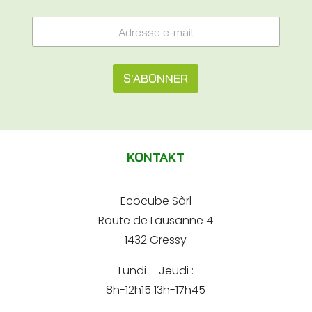
A
A
d
d
r
r
e
e
s
s
S'ABONNER
s
s
e
e
A
A
e
d
l
-
r
m
t
e
a
KONTAKT
s
e
i
s
l
e
r
*
*
Ecocube Sàrl
n
Route de Lausanne 4
a
1432 Gressy
t
Lundi – Jeudi :
i
8h-12h15 13h-17h45
v