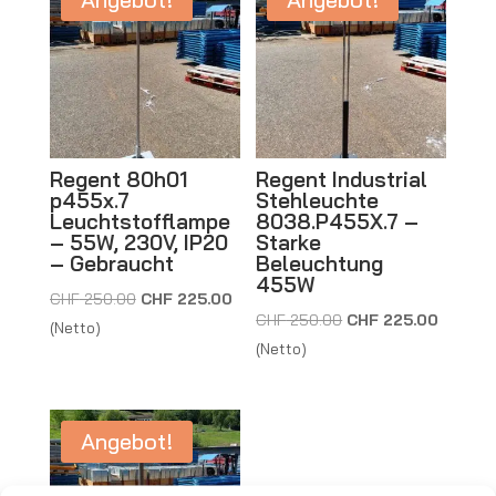
n
a
t
i
v
e
Regent 80h01
Regent Industrial
:
p455x.7
Stehleuchte
Leuchtstofflampe
8038.P455X.7 –
– 55W, 230V, IP20
Starke
– Gebraucht
Beleuchtung
455W
Ursprünglicher
Aktueller
CHF
250.00
CHF
225.00
Ursprünglicher
Aktuelle
CHF
250.00
CHF
225.00
Preis
Preis
(Netto)
Preis
Preis
(Netto)
war:
ist:
war:
ist:
CHF 250.00
CHF 225.00.
CHF 250.00
CHF 225
Angebot!