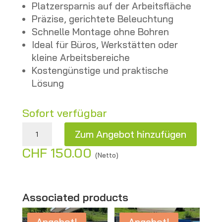
Platzersparnis auf der Arbeitsfläche
Präzise, gerichtete Beleuchtung
Schnelle Montage ohne Bohren
Ideal für Büros, Werkstätten oder
kleine Arbeitsbereiche
Kostengünstige und praktische
Lösung
Sofort verfügbar
Schreibtischlampe – Gebraucht / Befestigung am Schreibtisch Menge
Zum Angebot hinzufügen
CHF
150.00
A
(Netto)
l
t
e
Associated products
r
Angebot!
Angebot!