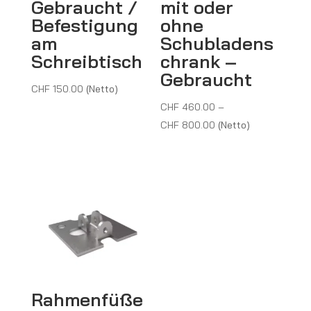
Gebraucht /
mit oder
Befestigung
ohne
am
Schubladens
Schreibtisch
chrank –
Gebraucht
CHF
150.00
(Netto)
CHF
460.00
–
Preisspanne:
CHF
800.00
(Netto)
CHF 460.00
bis
CHF 800.00
Rahmenfüße