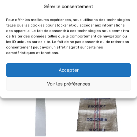
Gérer le consentement
Pour offrir les meilleures expériences, nous utilisons des technologies
telles que les cookies pour stocker et/ou accéder aux informations
Büsten Herren –
Graue Frauenbüste
des appareils. Le fait de consentir à ces technologies nous permettra
Gebraucht
mit Kopf – Höhe 75
de traiter des données telles que le comportement de navigation ou
cm – Gebraucht
les ID uniques sur ce site. Le fait de ne pas consentir ou de retirer son
CHF
40.00
(Netto)
consentement peut avoir un effet négatif sur certaines
CHF
25.00
(Netto)
caractéristiques et fonctions.
Accepter
You may also like
Voir les préférences