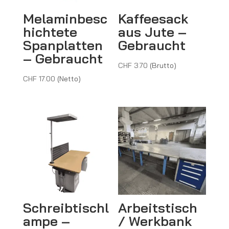
Melaminbesc
Kaffeesack
hichtete
aus Jute –
Spanplatten
Gebraucht
– Gebraucht
CHF
3.70
(Brutto)
CHF
17.00
(Netto)
Schreibtischl
Arbeitstisch
ampe –
/ Werkbank