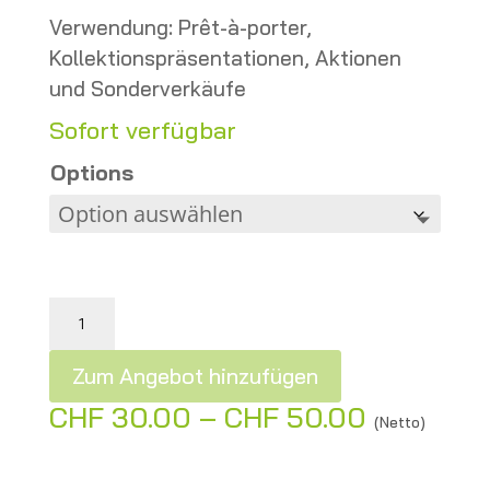
Verwendung: Prêt-à-porter,
Kollektionspräsentationen, Aktionen
und Sonderverkäufe
Sofort verfügbar
Options
Kelly Schaufensterpuppe – 1. Wahl gebraucht Menge
Zum Angebot hinzufügen
Preisspan
CHF
30.00
–
CHF
50.00
A
(Netto)
CHF 30.
l
bis
t