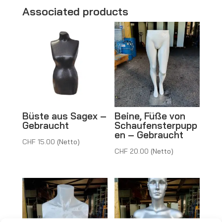
CHF 50.
e
Associated products
r
n
a
t
i
v
e
Büste aus Sagex –
Beine, Füße von
:
Gebraucht
Schaufensterpupp
en – Gebraucht
CHF
15.00
(Netto)
CHF
20.00
(Netto)