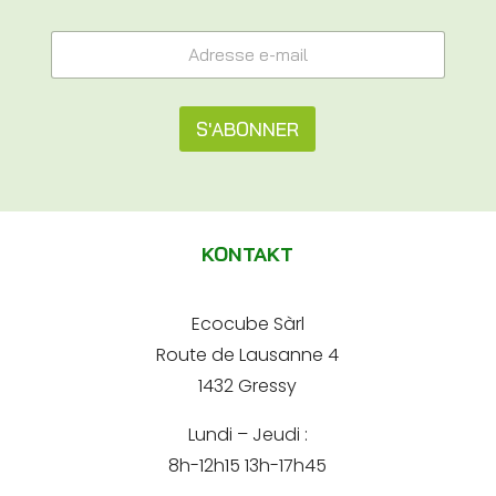
e
A
-
d
m
r
a
e
i
s
S'ABONNER
l
s
*
e
A
*
e
l
-
m
t
a
KONTAKT
e
i
l
r
*
Ecocube Sàrl
n
Route de Lausanne 4
a
1432 Gressy
t
Lundi – Jeudi :
i
8h-12h15 13h-17h45
v