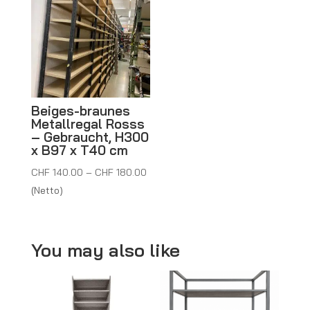
Beiges-braunes
Metallregal Rosss
– Gebraucht, H300
x B97 x T40 cm
Preisspanne:
CHF
140.00
–
CHF
180.00
CHF 140.00
(Netto)
bis
CHF 180.00
You may also like