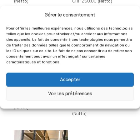
CHF 120.00
Preisspanne:
(Netto)
CHF
250.00
(Netto)
bis
CHF 230.00
Gérer le consentement
CHF 180.00
bis
CHF 250.00
Pour offrir les meilleures expériences, nous utilisons des technologies
telles que les cookies pour stocker et/ou accéder aux informations
des appareils. Le fait de consentir à ces technologies nous permettra
de traiter des données telles que le comportement de navigation ou
les ID uniques sur ce site. Le fait de ne pas consentir ou de retirer son
consentement peut avoir un effet négatif sur certaines
caractéristiques et fonctions.
Metagrise Regal
Graues Metallregal
Accepter
gebraucht – H 215
Rosss –
x B 100 x T 35 cm
Gebraucht, H200 x
Voir les préférences
B97 x T50 cm
Preisspanne:
CHF
120.00
–
CHF
160.00
Preissp
CHF
160.00
–
CHF
180.00
CHF 120.00
(Netto)
CHF 16
(Netto)
bis
bis
CHF 160.00
CHF 18