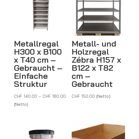
Metallregal
Metall- und
H300 x B100
Holzregal
x T40 cm –
Zébra H157 x
Gebraucht –
B122 x T82
Einfache
cm –
Struktur
Gebraucht
Preisspanne:
CHF
140.00
–
CHF
180.00
CHF
150.00
(Netto)
CHF 140.00
(Netto)
bis
CHF 180.00