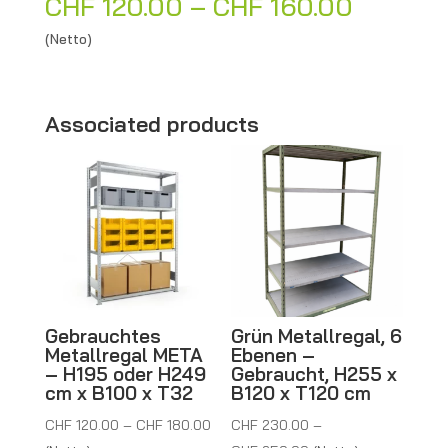
Preissp
CHF
120.00
–
CHF
160.00
A
CHF 12
l
(Netto)
bis
t
CHF 16
e
r
Associated products
n
a
t
i
v
e
:
Gebrauchtes
Grün Metallregal, 6
Metallregal META
Ebenen –
– H195 oder H249
Gebraucht, H255 x
cm x B100 x T32
B120 x T120 cm
Preisspanne:
CHF
120.00
–
CHF
180.00
CHF
230.00
–