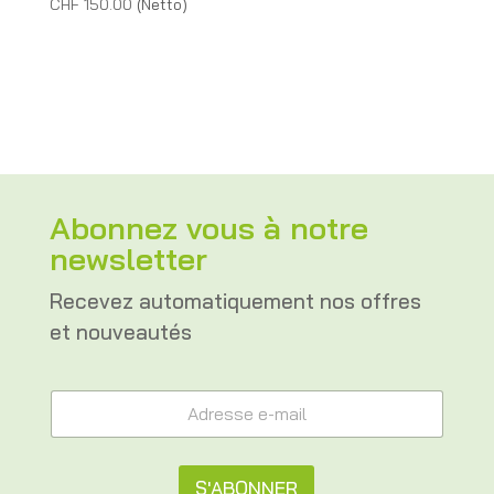
CHF
150.00
(Netto)
Abonnez vous à notre
newsletter
Recevez automatiquement nos offres
et nouveautés
e
A
-
d
m
r
a
e
i
s
S'ABONNER
l