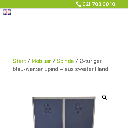
021 703 00 10
Start
/
Mobiliar
/
Spinde
/ 2-türiger
blau-weißer Spind – aus zweiter Hand