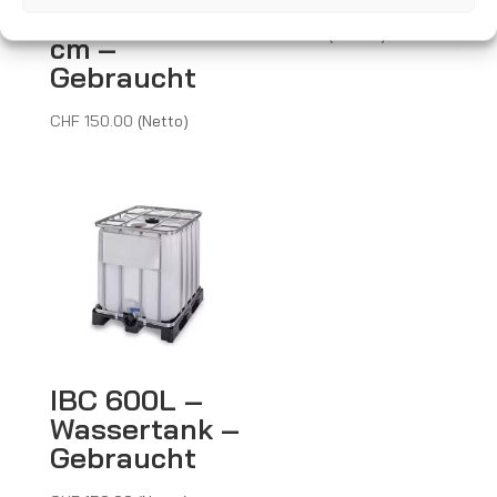
B122 x T82
CHF
4.50
(Brutto)
cm –
Gebraucht
CHF
150.00
(Netto)
IBC 600L –
Wassertank –
Gebraucht