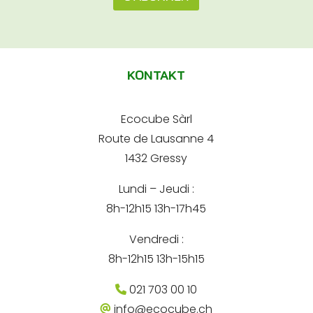
s
e
e
A
-
e
m
l
-
a
m
t
i
a
KONTAKT
l
e
i
A
l
d
r
*
r
Ecocube Sàrl
n
e
Route de Lausanne 4
s
a
s
1432 Gressy
t
e
Lundi – Jeudi :
i
8h-12h15 13h-17h45
v
e
Vendredi :
:
8h-12h15 13h-15h15
021 703 00 10
info@ecocube.ch