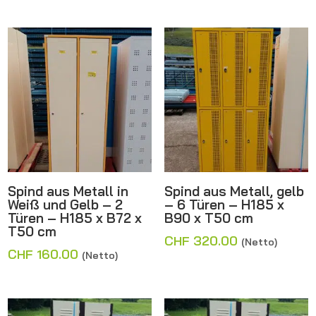
Spind aus Metall in
Spind aus Metall, gelb
Weiß und Gelb – 2
– 6 Türen – H185 x
Türen – H185 x B72 x
B90 x T50 cm
T50 cm
CHF
320.00
(Netto)
CHF
160.00
(Netto)