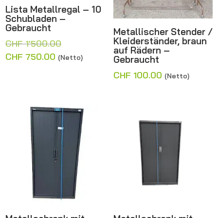
Lista Metallregal – 10
Schubladen –
Gebraucht
Metallischer Stender /
Kleiderständer, braun
Ursprünglicher
CHF
1'500.00
auf Rädern –
Preis
Aktueller
CHF
750.00
(Netto)
Gebraucht
war:
Preis
CHF
100.00
(Netto)
CHF 1'500.00
ist:
CHF 750.00.