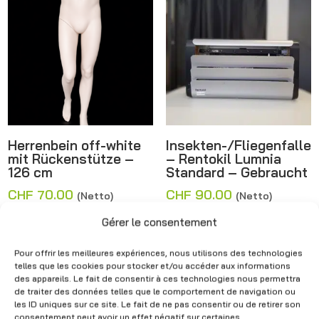
Herrenbein off-white
Insekten-/Fliegenfalle
mit Rückenstütze –
– Rentokil Lumnia
126 cm
Standard – Gebraucht
CHF
70.00
CHF
90.00
(Netto)
(Netto)
Gérer le consentement
Pour offrir les meilleures expériences, nous utilisons des technologies
Angebot!
telles que les cookies pour stocker et/ou accéder aux informations
des appareils. Le fait de consentir à ces technologies nous permettra
de traiter des données telles que le comportement de navigation ou
les ID uniques sur ce site. Le fait de ne pas consentir ou de retirer son
consentement peut avoir un effet négatif sur certaines