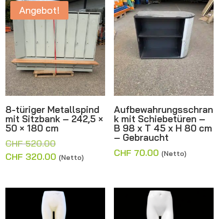
Angebot!
8-türiger Metallspind
Aufbewahrungsschran
mit Sitzbank – 242,5 ×
k mit Schiebetüren –
50 × 180 cm
B 98 x T 45 x H 80 cm
– Gebraucht
Ursprünglicher
CHF
520.00
CHF
70.00
(Netto)
Preis
Aktueller
CHF
320.00
(Netto)
war:
Preis
CHF 520.00
ist:
CHF 320.00.