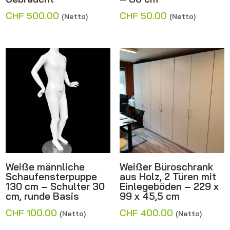
CHF
500.00
CHF
50.00
(Netto)
(Netto)
Weiße männliche
Weißer Büroschrank
Schaufensterpuppe
aus Holz, 2 Türen mit
130 cm – Schulter 30
Einlegeböden – 229 x
cm, runde Basis
99 x 45,5 cm
CHF
100.00
CHF
400.00
(Netto)
(Netto)