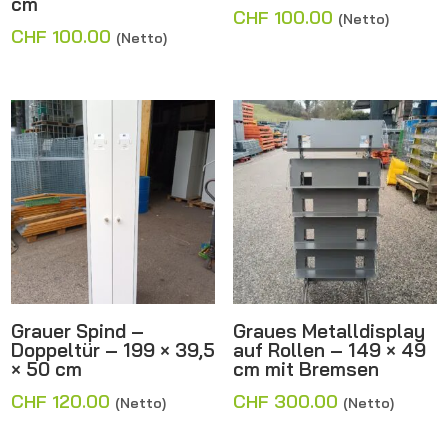
cm
CHF
100.00
(Netto)
CHF
100.00
(Netto)
Grauer Spind –
Graues Metalldisplay
Doppeltür – 199 × 39,5
auf Rollen – 149 × 49
× 50 cm
cm mit Bremsen
CHF
120.00
CHF
300.00
(Netto)
(Netto)