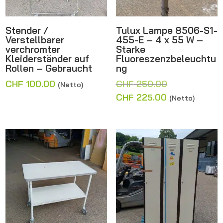
Stender /
Tulux Lampe 8506-S1-
Verstellbarer
455-E – 4 x 55 W –
verchromter
Starke
Kleiderständer auf
Fluoreszenzbeleuchtu
Rollen – Gebraucht
ng
Ursprünglich
CHF
100.00
CHF
250.00
(Netto)
Preis
Aktueller
CHF
225.00
(Netto)
war:
Preis
CHF 250.00
ist:
CHF 225.00.