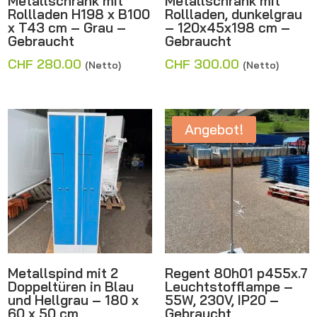
Metallschrank mit
Metallschrank mit
Rollladen H198 x B100
Rollladen, dunkelgrau
x T43 cm – Grau –
– 120x45x198 cm –
Gebraucht
Gebraucht
CHF
280.00
CHF
300.00
(Netto)
(Netto)
Angebot!
Metallspind mit 2
Regent 80h01 p455x.7
Doppeltüren in Blau
Leuchtstofflampe –
und Hellgrau – 180 x
55W, 230V, IP20 –
60 x 50 cm
Gebraucht