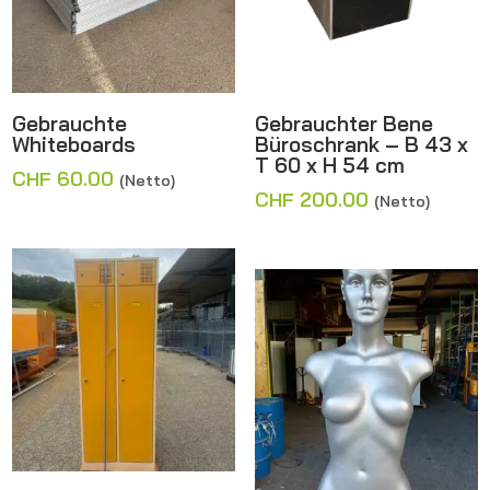
Gebrauchte
Gebrauchter Bene
Whiteboards
Büroschrank – B 43 x
T 60 x H 54 cm
CHF
60.00
(Netto)
CHF
200.00
(Netto)