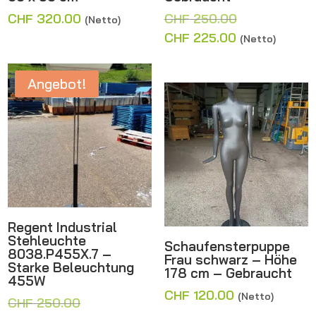
Ursprünglich
CHF
320.00
CHF
250.00
(Netto)
Preis
Aktueller
CHF
225.00
(Netto)
war:
Preis
CHF 250.00
ist:
Angebot!
CHF 225.00.
Regent Industrial
Stehleuchte
Schaufensterpuppe
8038.P455X.7 –
Frau schwarz – Höhe
Starke Beleuchtung
178 cm – Gebraucht
455W
CHF
120.00
(Netto)
Ursprünglicher
CHF
250.00