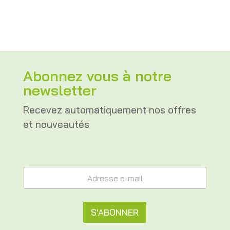
Abonnez vous à notre
newsletter
Recevez automatiquement nos offres
et nouveautés
A
A
d
d
r
r
e
e
s
s
S'ABONNER
s
s
e
e