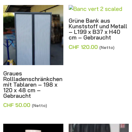
Grüne Bank aus
Kunststoff und Metall
– L199 x B37 x H40
cm – Gebraucht
CHF
120.00
(Netto)
Graues
Rollladenschränkchen
mit Tablaren – 198 x
120 x 48 cm –
Gebraucht
CHF
50.00
(Netto)