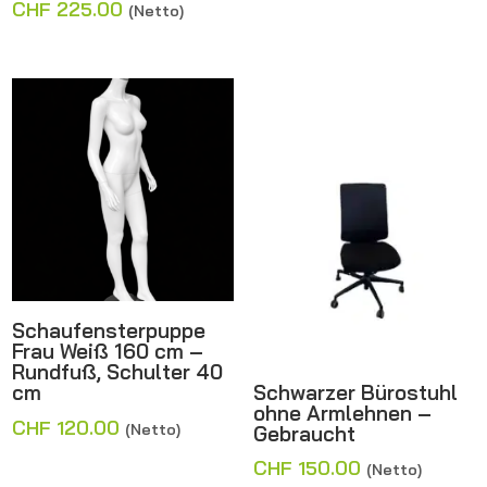
Preis
Aktueller
CHF
225.00
(Netto)
war:
Preis
CHF 250.00
ist:
CHF 225.00.
Schaufensterpuppe
Frau Weiß 160 cm –
Rundfuß, Schulter 40
Schwarzer Bürostuhl
cm
ohne Armlehnen –
CHF
120.00
(Netto)
Gebraucht
CHF
150.00
(Netto)