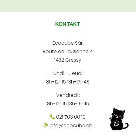
A
*
e
A
l
-
d
m
t
r
a
KONTAKT
e
e
i
s
l
s
r
*
e
Ecocube Sàrl
n
Route de Lausanne 4
a
1432 Gressy
t
Lundi – Jeudi :
i
8h-12h15 13h-17h45
v
e
Vendredi :
:
8h-12h15 13h-15h15
021 703 00 10
info@ecocube.ch