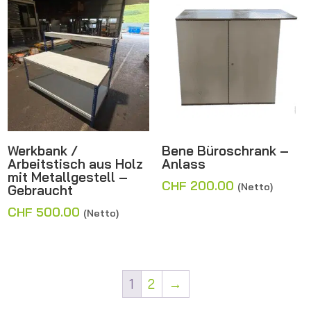
Werkbank /
Bene Büroschrank –
Arbeitstisch aus Holz
Anlass
mit Metallgestell –
CHF
200.00
(Netto)
Gebraucht
CHF
500.00
(Netto)
1
2
→