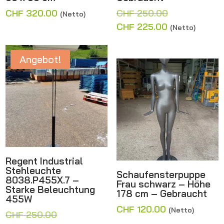
Ursprünglich
CHF
320.00
CHF
250.00
(Netto)
Preis
Aktueller
CHF
225.00
(Netto)
war:
Preis
CHF 250.00
ist:
Angebot!
CHF 225.00.
Regent Industrial
Stehleuchte
Schaufensterpuppe
8038.P455X.7 –
Frau schwarz – Höhe
Starke Beleuchtung
178 cm – Gebraucht
455W
CHF
120.00
(Netto)
Ursprünglicher
CHF
250.00