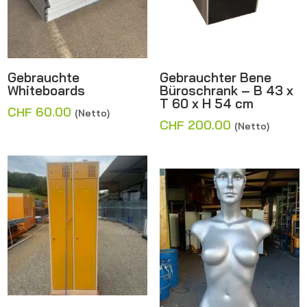
Gebrauchte
Gebrauchter Bene
Whiteboards
Büroschrank – B 43 x
T 60 x H 54 cm
CHF
60.00
(Netto)
CHF
200.00
(Netto)