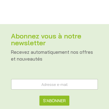
Abonnez vous à notre
newsletter
Recevez automatiquement nos offres
et nouveautés
e
A
-
d
m
r
a
e
i
s
S'ABONNER
l
s
A
e