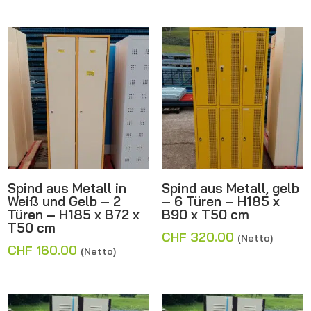
Spind aus Metall in
Spind aus Metall, gelb
Weiß und Gelb – 2
– 6 Türen – H185 x
Türen – H185 x B72 x
B90 x T50 cm
T50 cm
CHF
320.00
(Netto)
CHF
160.00
(Netto)