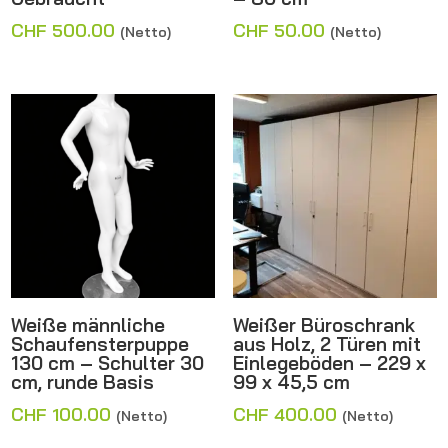
CHF
500.00
CHF
50.00
(Netto)
(Netto)
Weiße männliche
Weißer Büroschrank
Schaufensterpuppe
aus Holz, 2 Türen mit
130 cm – Schulter 30
Einlegeböden – 229 x
cm, runde Basis
99 x 45,5 cm
CHF
100.00
CHF
400.00
(Netto)
(Netto)