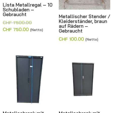
Lista Metallregal – 10
Schubladen –
Gebraucht
Metallischer Stender /
Kleiderständer, braun
Ursprünglicher
CHF
1'500.00
auf Rädern –
Preis
Aktueller
CHF
750.00
(Netto)
Gebraucht
war:
Preis
CHF
100.00
(Netto)
CHF 1'500.00
ist:
CHF 750.00.