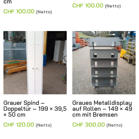
cm
CHF
100.00
(Netto)
CHF
100.00
(Netto)
Grauer Spind –
Graues Metalldisplay
Doppeltür – 199 × 39,5
auf Rollen – 149 × 49
× 50 cm
cm mit Bremsen
CHF
120.00
CHF
300.00
(Netto)
(Netto)