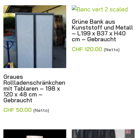
Grüne Bank aus
Kunststoff und Metall
– L199 x B37 x H40
cm – Gebraucht
CHF
120.00
(Netto)
Graues
Rollladenschränkchen
mit Tablaren – 198 x
120 x 48 cm –
Gebraucht
CHF
50.00
(Netto)