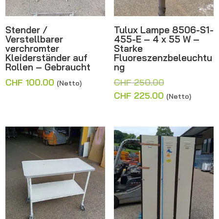
Stender /
Tulux Lampe 8506-S1-
Verstellbarer
455-E – 4 x 55 W –
verchromter
Starke
Kleiderständer auf
Fluoreszenzbeleuchtu
Rollen – Gebraucht
ng
Ursprünglich
CHF
100.00
CHF
250.00
(Netto)
Preis
Aktueller
CHF
225.00
(Netto)
war:
Preis
CHF 250.00
ist:
CHF 225.00.