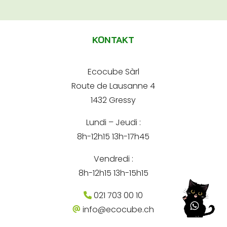
A
d
e
r
l
-
e
m
t
s
a
KONTAKT
s
e
i
e
l
A
r
*
d
Ecocube Sàrl
n
r
Route de Lausanne 4
e
a
s
1432 Gressy
t
s
e
Lundi – Jeudi :
i
8h-12h15 13h-17h45
v
e
Vendredi :
:
8h-12h15 13h-15h15
021 703 00 10
info@ecocube.ch