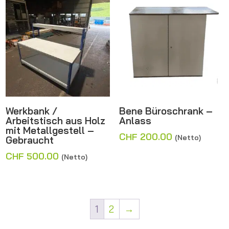
Werkbank /
Bene Büroschrank –
Arbeitstisch aus Holz
Anlass
mit Metallgestell –
CHF
200.00
(Netto)
Gebraucht
CHF
500.00
(Netto)
1
2
→