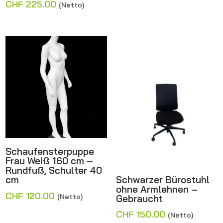
Preis
Aktueller
CHF
225.00
(Netto)
war:
Preis
CHF 250.00
ist:
CHF 225.00.
Schaufensterpuppe
Frau Weiß 160 cm –
Rundfuß, Schulter 40
Schwarzer Bürostuhl
cm
ohne Armlehnen –
CHF
120.00
(Netto)
Gebraucht
CHF
150.00
(Netto)