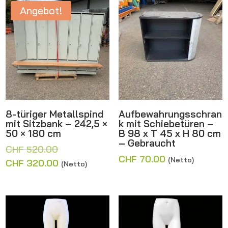
Angebot!
8-türiger Metallspind
Aufbewahrungsschran
mit Sitzbank – 242,5 ×
k mit Schiebetüren –
50 × 180 cm
B 98 x T 45 x H 80 cm
– Gebraucht
Ursprünglicher
CHF
520.00
CHF
70.00
(Netto)
Preis
Aktueller
CHF
320.00
(Netto)
war:
Preis
CHF 520.00
ist:
CHF 320.00.