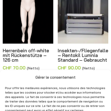
Herrenbein off-white
Insekten-/Fliegenfalle
mit Rückenstütze –
– Rentokil Lumnia
126 cm
Standard – Gebraucht
CHF
70.00
CHF
90.00
(Netto)
(Netto)
Gérer le consentement
Pour offrir les meilleures expériences, nous utilisons des technologies
Angebot!
telles que les cookies pour stocker et/ou accéder aux informations
des appareils. Le fait de consentir à ces technologies nous permettra
de traiter des données telles que le comportement de navigation ou
les ID uniques sur ce site. Le fait de ne pas consentir ou de retirer son
consentement peut avoir un effet négatif sur certaines