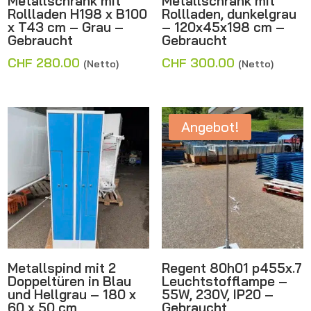
Metallschrank mit
Metallschrank mit
Rollladen H198 x B100
Rollladen, dunkelgrau
x T43 cm – Grau –
– 120x45x198 cm –
Gebraucht
Gebraucht
CHF
280.00
CHF
300.00
(Netto)
(Netto)
Angebot!
Metallspind mit 2
Regent 80h01 p455x.7
Doppeltüren in Blau
Leuchtstofflampe –
und Hellgrau – 180 x
55W, 230V, IP20 –
60 x 50 cm
Gebraucht