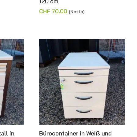
120 cm
CHF
70.00
(Netto)
all in
Bürocontainer in Weiß und