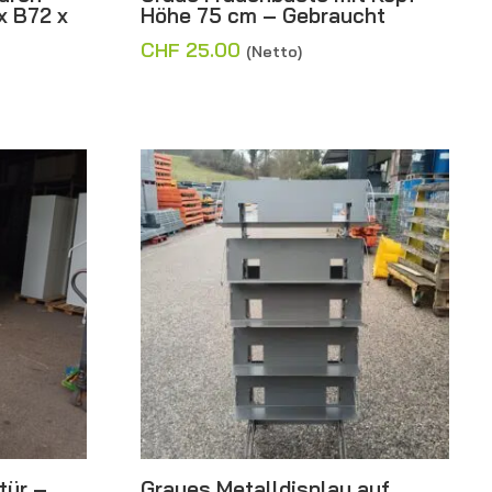
x B72 x
Höhe 75 cm – Gebraucht
CHF
25.00
(Netto)
tür –
Graues Metalldisplay auf