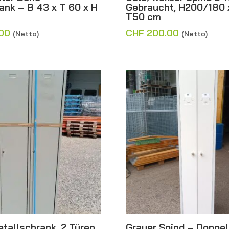
ank – B 43 x T 60 x H
Gebraucht, H200/180 
T50 cm
00
CHF
200.00
(Netto)
(Netto)
tallschrank, 2 Türen
Grauer Spind – Doppel