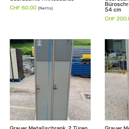
Büroschr
CHF
60.00
(Netto)
54 cm
CHF
200.
Grauer Metallschrank, 2 Türen
Grauer Me