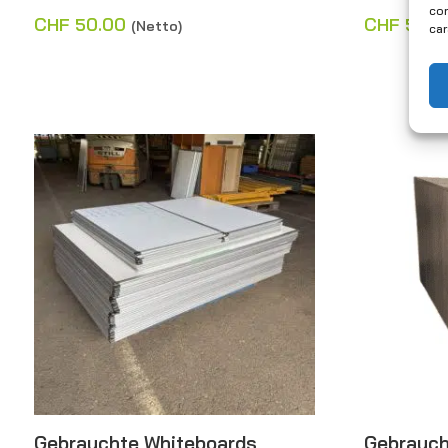
con
CHF
50.00
CHF
50.0
(Netto)
car
Gebrauchte Whiteboards
Gebrauch