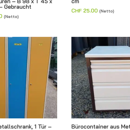
üren – B 98 x T 45 x
cm
– Gebraucht
CHF
25.00
(Netto)
0
(Netto)
tallschrank, 1 Tür –
Bürocontainer aus Met