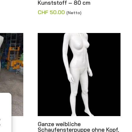
Kunststoff – 80 cm
CHF
50.00
(Netto)
e
em
Ganze weibliche
e
rem
Schaufensterpuppe ohne Kopf,