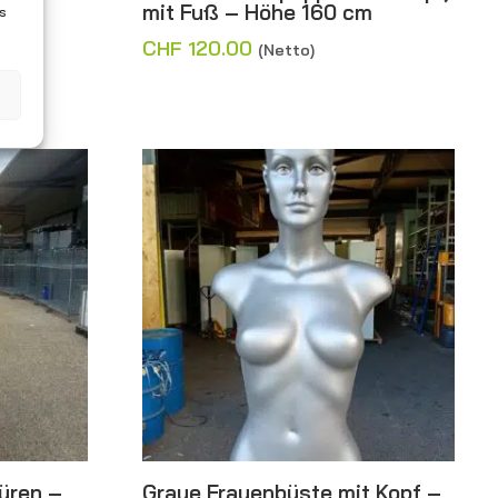
 –
mit Fuß – Höhe 160 cm
es
CHF
120.00
(Netto)
üren –
Graue Frauenbüste mit Kopf –