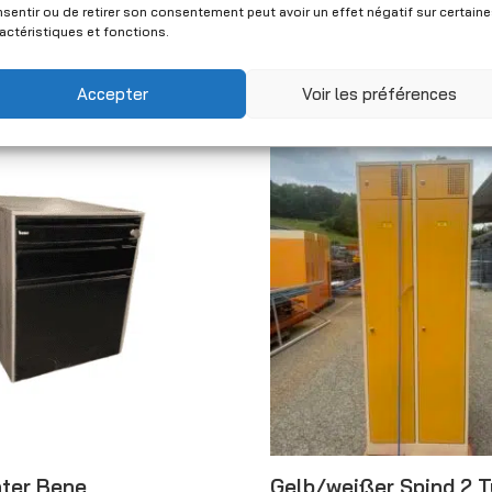
Metallfuß – 81×35 cm
sentir ou de retirer son consentement peut avoir un effet négatif sur certain
0
(Netto)
Gebraucht
actéristiques et fonctions.
CHF
100.00
(Netto)
Accepter
Voir les préférences
ter Bene
Gelb/weißer Spind 2 T