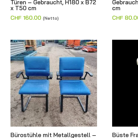
Türen – Gebraucht, H180 x B72
Gebrauch
x T50 cm
cm
CHF
160.00
CHF
80.0
(Netto)
Bürostühle mit Metallgestell –
Büste Fr