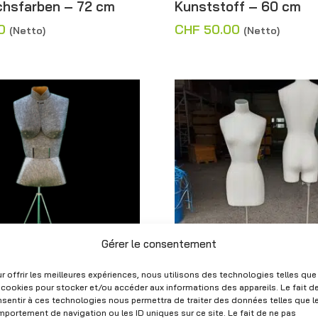
achsfarben – 72 cm
Kunststoff – 60 cm
0
CHF
50.00
(Netto)
(Netto)
Gérer le consentement
r offrir les meilleures expériences, nous utilisons des technologies telles que
 cookies pour stocker et/ou accéder aux informations des appareils. Le fait d
hneiderin Frau grau –
Damenbüste aus beig
sentir à ces technologies nous permettra de traiter des données telles que l
Leinen mit verstellba
portement de navigation ou les ID uniques sur ce site. Le fait de ne pas