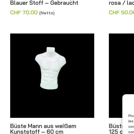
Blauer Stoff – Gebraucht
rosa / l
CHF
70.00
CHF
50.0
(Netto)
Pou
les
Büste Mann aus weißem
Büste Sc
con
Kunststoff – 60 cm
125 cm
com