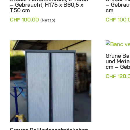
– Gebraucht, H175 x B60,5 x
– Gebrau
T50 cm
cm
CHF
100.00
CHF
100.
(Netto)
Grüne Ba
und Meta
cm – Geb
CHF
120.
Graues Rollladenschränkchen