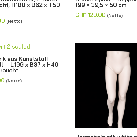
cht, H180 x B62 x T50
199 × 39,5 × 50 cm
CHF
120.00
(Netto)
00
(Netto)
nk aus Kunststoff
ll – L199 x B37 x H40
raucht
00
(Netto)
Herrenbein off-white 