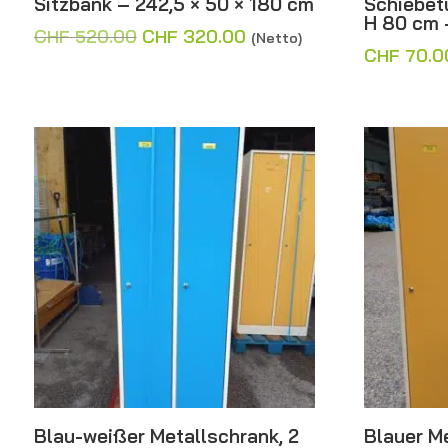
Sitzbank – 242,5 × 50 × 180 cm
Schiebet
H 80 cm 
Ursprünglicher
Aktueller
CHF
520.00
CHF
320.00
(Netto)
CHF
70.0
Preis
Preis
war:
ist:
CHF 520.00
CHF 320.00.
Blau-weißer Metallschrank, 2
Blauer Me