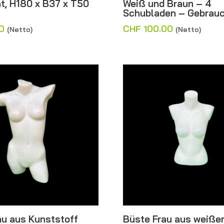
t, H180 x B37 x T50
Weiß und Braun – 4
Schubladen – Gebrau
0
CHF
100.00
(Netto)
(Netto)
au aus Kunststoff
Büste Frau aus weiße