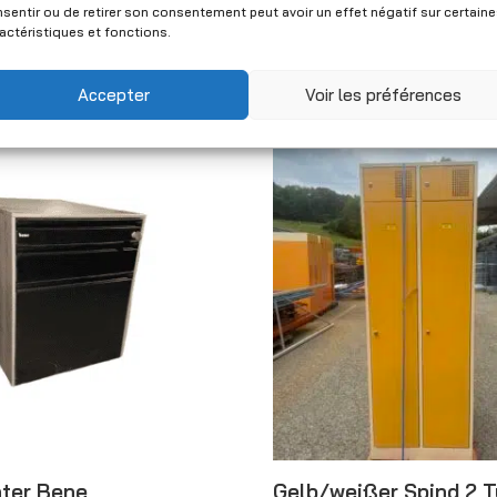
Metallfuß – 81×35 cm
sentir ou de retirer son consentement peut avoir un effet négatif sur certain
0
(Netto)
Gebraucht
actéristiques et fonctions.
CHF
100.00
(Netto)
Accepter
Voir les préférences
ter Bene
Gelb/weißer Spind 2 T