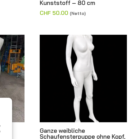
Kunststoff – 80 cm
CHF
50.00
(Netto)
e
em
Ganze weibliche
e
rem
Schaufensterpuppe ohne Kopf,