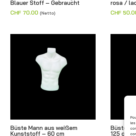
Blauer Stoff – Gebraucht
rosa / l
CHF
70.00
CHF
50.0
(Netto)
Pou
les
Büste Mann aus weißem
Büste Sc
con
Kunststoff – 60 cm
125 cm
com