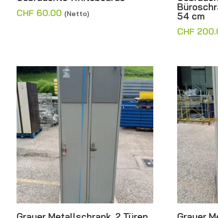
Büroschr
CHF
60.00
(Netto)
54 cm
CHF
200.
Grauer Metallschrank, 2 Türen
Grauer Me