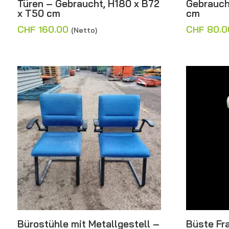
Türen – Gebraucht, H180 x B72
Gebrauch
x T50 cm
cm
CHF
160.00
CHF
80.0
(Netto)
Bürostühle mit Metallgestell –
Büste Fr