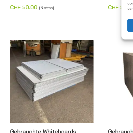
con
CHF
50.00
CHF
50.0
(Netto)
car
Gebrauchte Whiteboards
Gebrauch