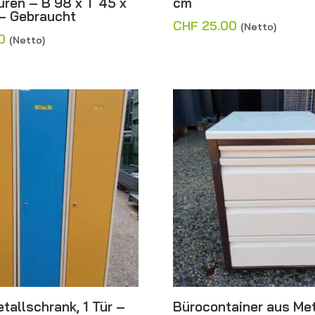
üren – B 98 x T 45 x
cm
– Gebraucht
CHF
25.00
(Netto)
0
(Netto)
tallschrank, 1 Tür –
Bürocontainer aus Met