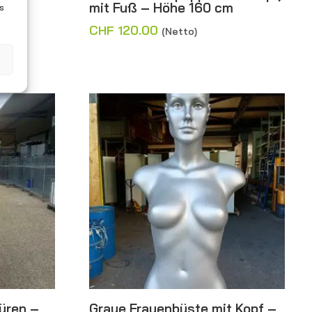
 –
mit Fuß – Höhe 160 cm
es
CHF
120.00
(Netto)
üren –
Graue Frauenbüste mit Kopf –