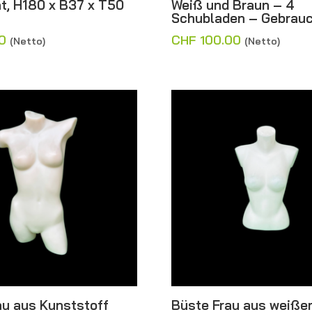
t, H180 x B37 x T50
Weiß und Braun – 4
Schubladen – Gebrau
0
CHF
100.00
(Netto)
(Netto)
au aus Kunststoff
Büste Frau aus weiße