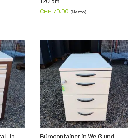
120 cm
CHF
70.00
(Netto)
all in
Bürocontainer in Weiß und