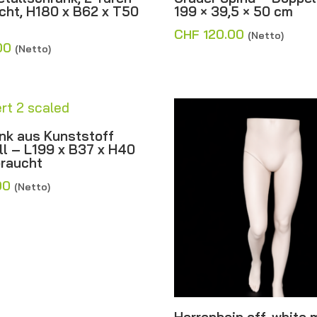
cht, H180 x B62 x T50
199 × 39,5 × 50 cm
CHF
120.00
(Netto)
00
(Netto)
nk aus Kunststoff
ll – L199 x B37 x H40
raucht
00
(Netto)
Herrenbein off-white 