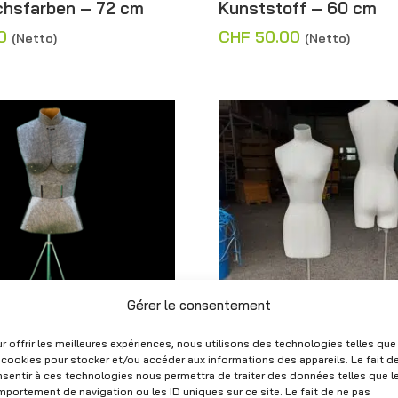
achsfarben – 72 cm
Kunststoff – 60 cm
0
CHF
50.00
(Netto)
(Netto)
Gérer le consentement
r offrir les meilleures expériences, nous utilisons des technologies telles que
 cookies pour stocker et/ou accéder aux informations des appareils. Le fait d
hneiderin Frau grau –
Damenbüste aus beig
sentir à ces technologies nous permettra de traiter des données telles que l
Leinen mit verstellba
portement de navigation ou les ID uniques sur ce site. Le fait de ne pas