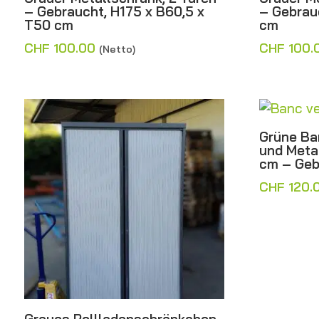
– Gebraucht, H175 x B60,5 x
– Gebrau
T50 cm
cm
CHF
100.00
CHF
100.
(Netto)
Grüne Ba
und Meta
cm – Geb
CHF
120.
Graues Rollladenschränkchen