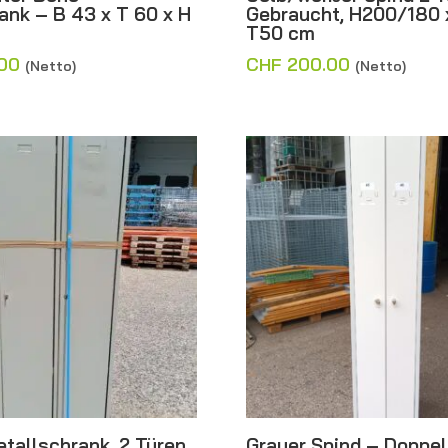
ank – B 43 x T 60 x H
Gebraucht, H200/180 
T50 cm
00
CHF
200.00
(Netto)
(Netto)
tallschrank, 2 Türen
Grauer Spind – Doppel