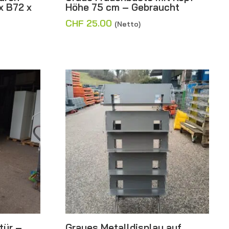
x B72 x
Höhe 75 cm – Gebraucht
CHF
25.00
(Netto)
tür –
Graues Metalldisplay auf