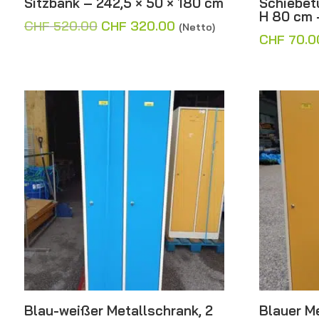
Sitzbank – 242,5 × 50 × 180 cm
Schiebet
H 80 cm 
Ursprünglicher
Aktueller
CHF
520.00
CHF
320.00
(Netto)
CHF
70.0
Preis
Preis
war:
ist:
CHF 520.00
CHF 320.00.
Blau-weißer Metallschrank, 2
Blauer Me