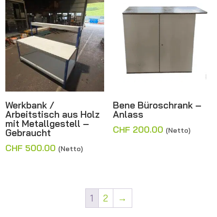
Werkbank /
Bene Büroschrank –
Arbeitstisch aus Holz
Anlass
mit Metallgestell –
CHF
200.00
(Netto)
Gebraucht
CHF
500.00
(Netto)
1
2
→