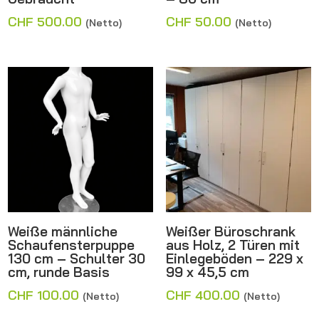
CHF
500.00
CHF
50.00
(Netto)
(Netto)
Weiße männliche
Weißer Büroschrank
Schaufensterpuppe
aus Holz, 2 Türen mit
130 cm – Schulter 30
Einlegeböden – 229 x
cm, runde Basis
99 x 45,5 cm
CHF
100.00
CHF
400.00
(Netto)
(Netto)