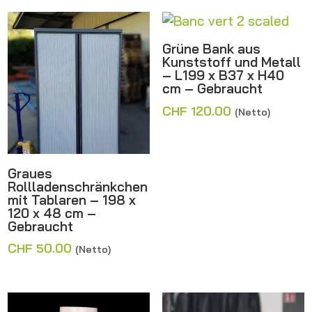
Grüne Bank aus
Kunststoff und Metall
– L199 x B37 x H40
cm – Gebraucht
CHF
120.00
(Netto)
Graues
Rollladenschränkchen
mit Tablaren – 198 x
120 x 48 cm –
Gebraucht
CHF
50.00
(Netto)