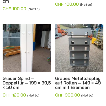
cm
CHF
100.00
(Netto)
CHF
100.00
(Netto)
Grauer Spind –
Graues Metalldisplay
Doppeltür – 199 × 39,5
auf Rollen – 149 × 49
× 50 cm
cm mit Bremsen
CHF
120.00
CHF
300.00
(Netto)
(Netto)