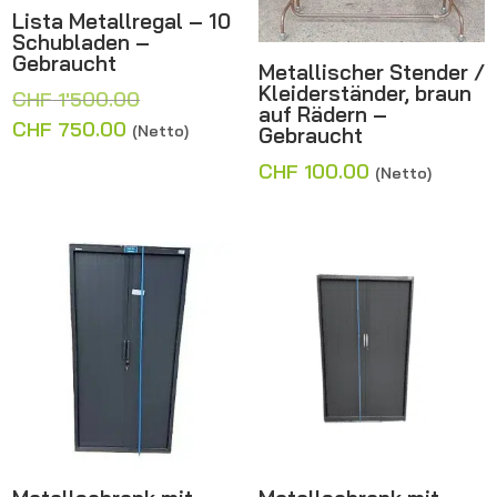
Lista Metallregal – 10
Schubladen –
Gebraucht
Metallischer Stender /
Kleiderständer, braun
Ursprünglicher
CHF
1'500.00
auf Rädern –
Preis
Aktueller
CHF
750.00
(Netto)
Gebraucht
war:
Preis
CHF
100.00
(Netto)
CHF 1'500.00
ist:
CHF 750.00.