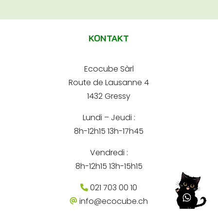
A
e
e
-
l
-
m
m
t
a
a
KONTAKT
i
e
i
l
l
r
*
Ecocube Sàrl
n
Route de Lausanne 4
a
1432 Gressy
t
Lundi – Jeudi :
i
8h-12h15 13h-17h45
v
e
Vendredi :
:
8h-12h15 13h-15h15
021 703 00 10
info@ecocube.ch