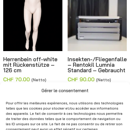
Herrenbein off-white
Insekten-/Fliegenfalle
mit Rückenstütze –
– Rentokil Lumnia
126 cm
Standard – Gebraucht
CHF
70.00
CHF
90.00
(Netto)
(Netto)
Gérer le consentement
Pour offrir les meilleures expériences, nous utilisons des technologies
Angebot!
telles que les cookies pour stocker et/ou accéder aux informations
des appareils. Le fait de consentir à ces technologies nous permettra
de traiter des données telles que le comportement de navigation ou
les ID uniques sur ce site. Le fait de ne pas consentir ou de retirer son
consentement peut avoir un effet négatif sur certaines