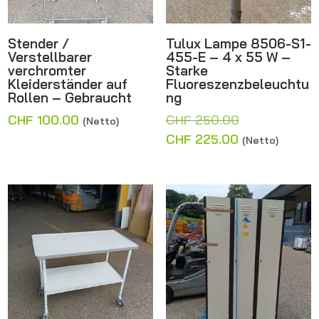
Stender /
Tulux Lampe 8506-S1-
Verstellbarer
455-E – 4 x 55 W –
verchromter
Starke
Kleiderständer auf
Fluoreszenzbeleuchtu
Rollen – Gebraucht
ng
Ursprünglich
CHF
100.00
CHF
250.00
(Netto)
Preis
Aktueller
CHF
225.00
(Netto)
war:
Preis
CHF 250.00
ist:
CHF 225.00.