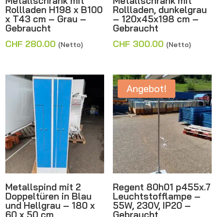
Metallschrank mit
Metallschrank mit
Rollladen H198 x B100
Rollladen, dunkelgrau
x T43 cm – Grau –
– 120x45x198 cm –
Gebraucht
Gebraucht
CHF
280.00
CHF
300.00
(Netto)
(Netto)
Angebot!
Metallspind mit 2
Regent 80h01 p455x.7
Doppeltüren in Blau
Leuchtstofflampe –
und Hellgrau – 180 x
55W, 230V, IP20 –
60 x 50 cm
Gebraucht