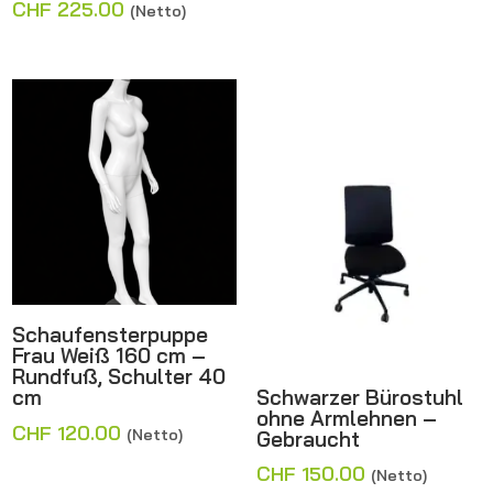
Preis
Aktueller
CHF
225.00
(Netto)
war:
Preis
CHF 250.00
ist:
CHF 225.00.
Schaufensterpuppe
Frau Weiß 160 cm –
Rundfuß, Schulter 40
Schwarzer Bürostuhl
cm
ohne Armlehnen –
CHF
120.00
(Netto)
Gebraucht
CHF
150.00
(Netto)