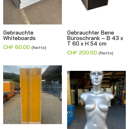
Gebrauchte
Gebrauchter Bene
Whiteboards
Büroschrank – B 43 x
T 60 x H 54 cm
CHF
60.00
(Netto)
CHF
200.00
(Netto)