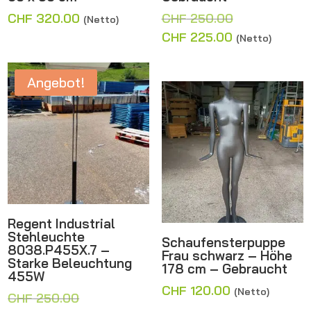
Ursprünglich
CHF
320.00
CHF
250.00
(Netto)
Preis
Aktueller
CHF
225.00
(Netto)
war:
Preis
CHF 250.00
ist:
Angebot!
CHF 225.00.
Regent Industrial
Stehleuchte
Schaufensterpuppe
8038.P455X.7 –
Frau schwarz – Höhe
Starke Beleuchtung
178 cm – Gebraucht
455W
CHF
120.00
(Netto)
Ursprünglicher
CHF
250.00