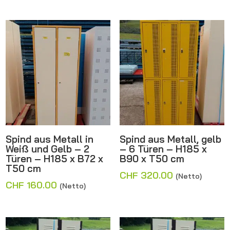
Spind aus Metall in
Spind aus Metall, gelb
Weiß und Gelb – 2
– 6 Türen – H185 x
Türen – H185 x B72 x
B90 x T50 cm
T50 cm
CHF
320.00
(Netto)
CHF
160.00
(Netto)