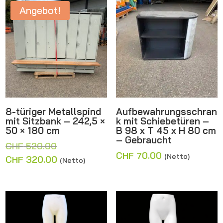
Angebot!
8-türiger Metallspind
Aufbewahrungsschran
mit Sitzbank – 242,5 ×
k mit Schiebetüren –
50 × 180 cm
B 98 x T 45 x H 80 cm
– Gebraucht
Ursprünglicher
CHF
520.00
CHF
70.00
(Netto)
Preis
Aktueller
CHF
320.00
(Netto)
war:
Preis
CHF 520.00
ist:
CHF 320.00.