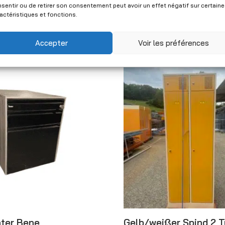
Metallfuß – 81×35 cm
sentir ou de retirer son consentement peut avoir un effet négatif sur certain
0
(Netto)
Gebraucht
actéristiques et fonctions.
CHF
100.00
(Netto)
Accepter
Voir les préférences
ter Bene
Gelb/weißer Spind 2 T