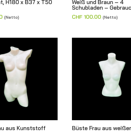
t, H180 x B37 x T50
Weiß und Braun – 4
Schubladen – Gebrau
0
CHF
100.00
(Netto)
(Netto)
au aus Kunststoff
Büste Frau aus weiße