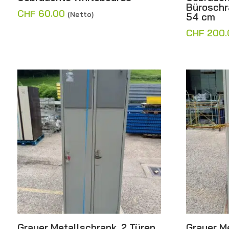
Büroschr
CHF
60.00
(Netto)
54 cm
CHF
200.
Grauer Metallschrank, 2 Türen
Grauer Me