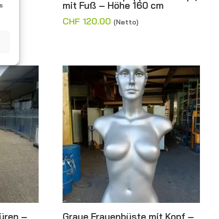
 –
mit Fuß – Höhe 160 cm
es
CHF
120.00
(Netto)
üren –
Graue Frauenbüste mit Kopf –