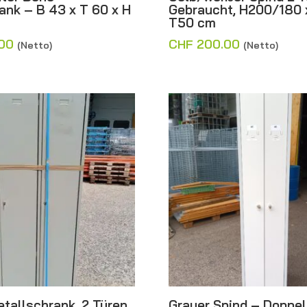
ank – B 43 x T 60 x H
Gebraucht, H200/180 
T50 cm
00
CHF
200.00
(Netto)
(Netto)
tallschrank, 2 Türen
Grauer Spind – Doppel