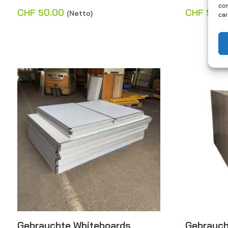
con
CHF
50.00
CHF
50.0
(Netto)
car
Gebrauchte Whiteboards
Gebrauch