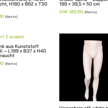
cht, H180 x B62 x T50
199 × 39,5 × 50 cm
CHF
120.00
(Netto)
00
(Netto)
nk aus Kunststoff
ll – L199 x B37 x H40
raucht
00
(Netto)
Herrenbein off-white 