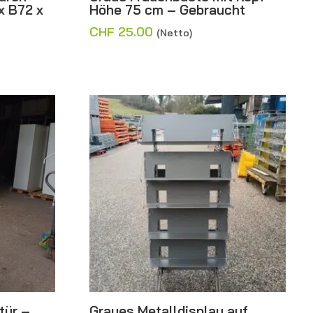
x B72 x
Höhe 75 cm – Gebraucht
CHF
25.00
(Netto)
tür –
Graues Metalldisplay auf