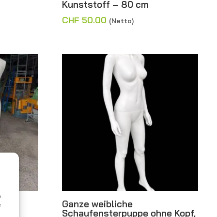
Kunststoff – 80 cm
CHF
50.00
(Netto)
e
em
Ganze weibliche
e
rem
Schaufensterpuppe ohne Kopf,