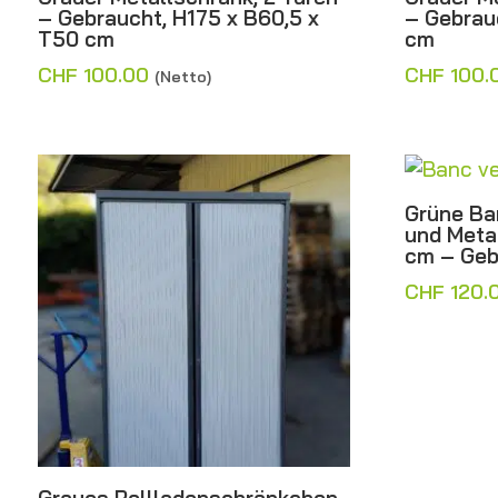
– Gebraucht, H175 x B60,5 x
– Gebrau
T50 cm
cm
CHF
100.00
CHF
100.
(Netto)
Grüne Ba
und Meta
cm – Geb
CHF
120.
Graues Rollladenschränkchen