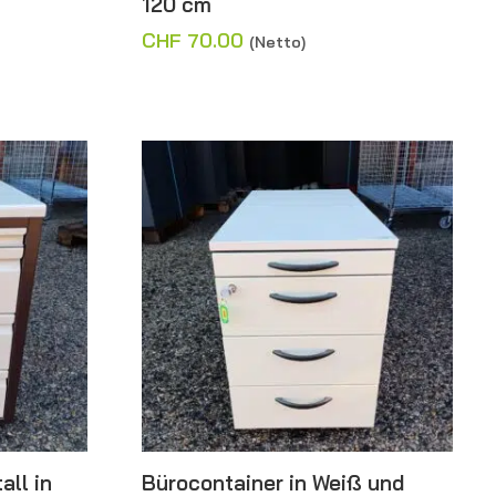
120 cm
CHF
70.00
(Netto)
all in
Bürocontainer in Weiß und