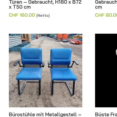
Türen – Gebraucht, H180 x B72
Gebrauch
x T50 cm
cm
CHF
160.00
CHF
80.0
(Netto)
Bürostühle mit Metallgestell –
Büste Fr