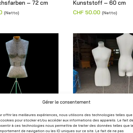
achsfarben – 72 cm
Kunststoff – 60 cm
0
CHF
50.00
(Netto)
(Netto)
Gérer le consentement
r offrir les meilleures expériences, nous utilisons des technologies telles que
 cookies pour stocker et/ou accéder aux informations des appareils. Le fait d
hneiderin Frau grau –
Damenbüste aus beig
sentir à ces technologies nous permettra de traiter des données telles que l
Leinen mit verstellba
portement de navigation ou les ID uniques sur ce site. Le fait de ne pas