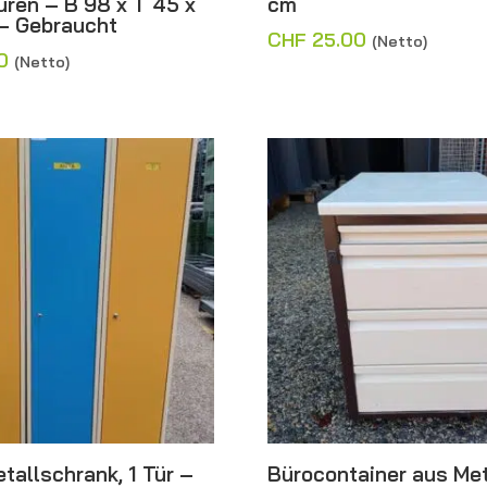
üren – B 98 x T 45 x
cm
– Gebraucht
CHF
25.00
(Netto)
0
(Netto)
tallschrank, 1 Tür –
Bürocontainer aus Met