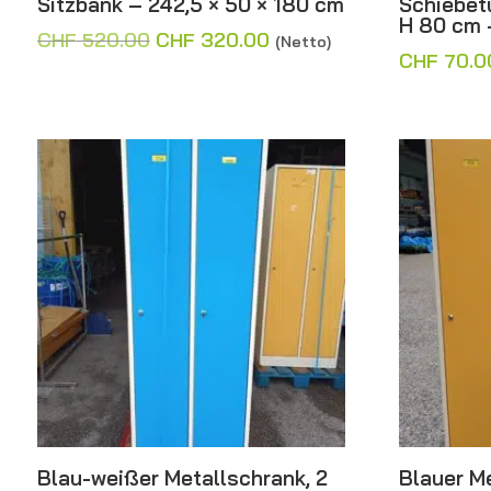
Sitzbank – 242,5 × 50 × 180 cm
Schiebet
H 80 cm 
Ursprünglicher
Aktueller
CHF
520.00
CHF
320.00
(Netto)
CHF
70.0
Preis
Preis
war:
ist:
CHF 520.00
CHF 320.00.
Blau-weißer Metallschrank, 2
Blauer Me