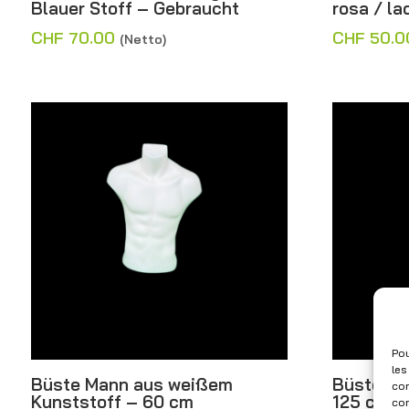
Blauer Stoff – Gebraucht
rosa / l
CHF
70.00
CHF
50.0
(Netto)
Pou
les
Büste Mann aus weißem
Büste Sc
con
Kunststoff – 60 cm
125 cm
com