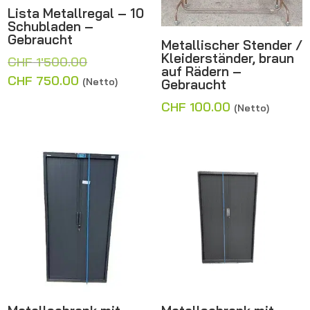
Lista Metallregal – 10
Schubladen –
Gebraucht
Metallischer Stender /
Kleiderständer, braun
Ursprünglicher
CHF
1'500.00
auf Rädern –
Preis
Aktueller
CHF
750.00
(Netto)
Gebraucht
war:
Preis
CHF
100.00
(Netto)
CHF 1'500.00
ist:
CHF 750.00.