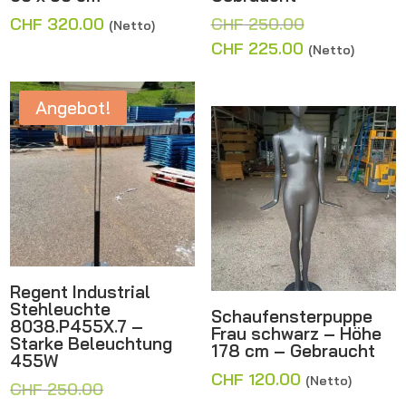
Ursprünglich
CHF
320.00
CHF
250.00
(Netto)
Preis
Aktueller
CHF
225.00
(Netto)
war:
Preis
CHF 250.00
ist:
Angebot!
CHF 225.00.
Regent Industrial
Stehleuchte
Schaufensterpuppe
8038.P455X.7 –
Frau schwarz – Höhe
Starke Beleuchtung
178 cm – Gebraucht
455W
CHF
120.00
(Netto)
Ursprünglicher
CHF
250.00