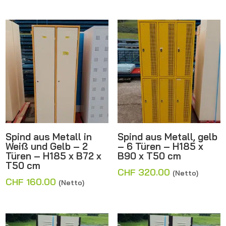
Spind aus Metall in
Spind aus Metall, gelb
Weiß und Gelb – 2
– 6 Türen – H185 x
Türen – H185 x B72 x
B90 x T50 cm
T50 cm
CHF
320.00
(Netto)
CHF
160.00
(Netto)