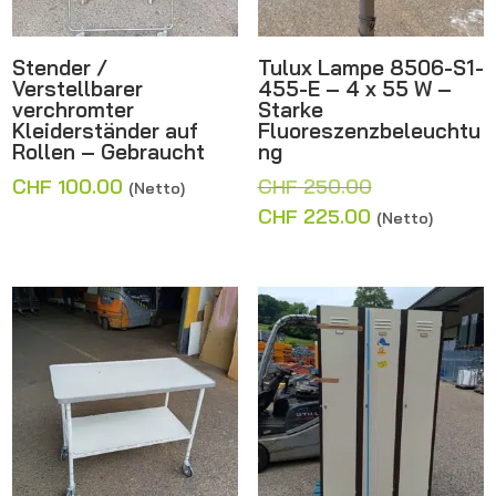
Stender /
Tulux Lampe 8506-S1-
Verstellbarer
455-E – 4 x 55 W –
verchromter
Starke
Kleiderständer auf
Fluoreszenzbeleuchtu
Rollen – Gebraucht
ng
Ursprünglich
CHF
100.00
CHF
250.00
(Netto)
Preis
Aktueller
CHF
225.00
(Netto)
war:
Preis
CHF 250.00
ist:
CHF 225.00.