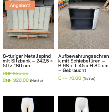
Angebot!
8-türiger Metallspind
Aufbewahrungsschran
mit Sitzbank – 242,5 ×
k mit Schiebetüren –
50 × 180 cm
B 98 x T 45 x H 80 cm
– Gebraucht
Ursprünglicher
CHF
520.00
CHF
70.00
(Netto)
Preis
Aktueller
CHF
320.00
(Netto)
war:
Preis
CHF 520.00
ist:
CHF 320.00.