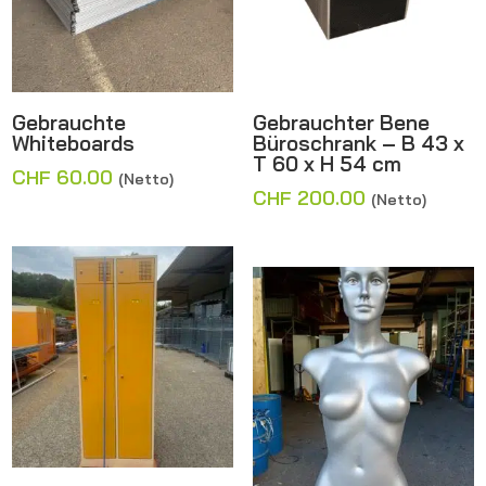
Gebrauchte
Gebrauchter Bene
Whiteboards
Büroschrank – B 43 x
T 60 x H 54 cm
CHF
60.00
(Netto)
CHF
200.00
(Netto)