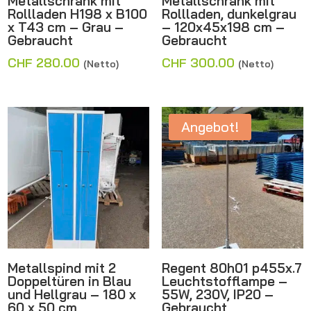
Metallschrank mit
Metallschrank mit
Rollladen H198 x B100
Rollladen, dunkelgrau
x T43 cm – Grau –
– 120x45x198 cm –
Gebraucht
Gebraucht
CHF
280.00
CHF
300.00
(Netto)
(Netto)
Angebot!
Metallspind mit 2
Regent 80h01 p455x.7
Doppeltüren in Blau
Leuchtstofflampe –
und Hellgrau – 180 x
55W, 230V, IP20 –
60 x 50 cm
Gebraucht