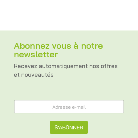
Abonnez vous à notre
newsletter
Recevez automatiquement nos offres
et nouveautés
A
A
d
d
r
r
e
e
s
s
S'ABONNER
s
s
e
e