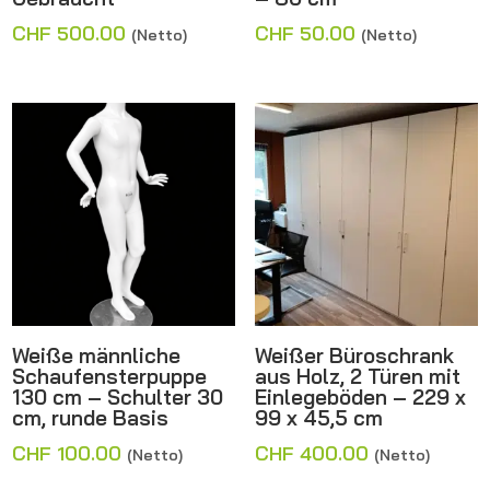
CHF
500.00
CHF
50.00
(Netto)
(Netto)
Weiße männliche
Weißer Büroschrank
Schaufensterpuppe
aus Holz, 2 Türen mit
130 cm – Schulter 30
Einlegeböden – 229 x
cm, runde Basis
99 x 45,5 cm
CHF
100.00
CHF
400.00
(Netto)
(Netto)