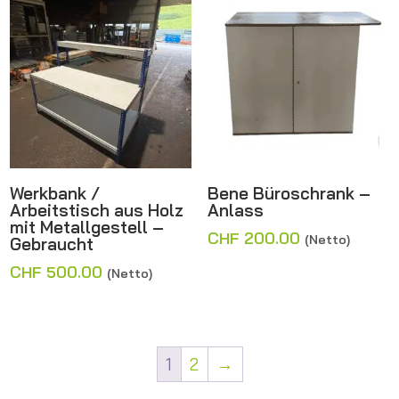
Werkbank /
Bene Büroschrank –
Arbeitstisch aus Holz
Anlass
mit Metallgestell –
CHF
200.00
(Netto)
Gebraucht
CHF
500.00
(Netto)
1
2
→