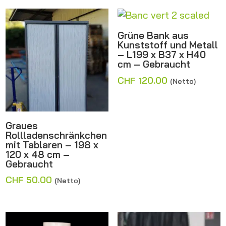
Grüne Bank aus
Kunststoff und Metall
– L199 x B37 x H40
cm – Gebraucht
CHF
120.00
(Netto)
Graues
Rollladenschränkchen
mit Tablaren – 198 x
120 x 48 cm –
Gebraucht
CHF
50.00
(Netto)