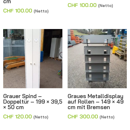
cm
CHF
100.00
(Netto)
CHF
100.00
(Netto)
Grauer Spind –
Graues Metalldisplay
Doppeltür – 199 × 39,5
auf Rollen – 149 × 49
× 50 cm
cm mit Bremsen
CHF
120.00
CHF
300.00
(Netto)
(Netto)