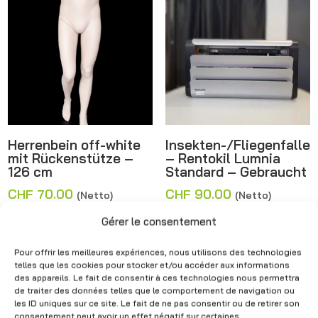
Herrenbein off-white
Insekten-/Fliegenfalle
mit Rückenstütze –
– Rentokil Lumnia
126 cm
Standard – Gebraucht
CHF
70.00
CHF
90.00
(Netto)
(Netto)
Gérer le consentement
Pour offrir les meilleures expériences, nous utilisons des technologies
Angebot!
telles que les cookies pour stocker et/ou accéder aux informations
des appareils. Le fait de consentir à ces technologies nous permettra
de traiter des données telles que le comportement de navigation ou
les ID uniques sur ce site. Le fait de ne pas consentir ou de retirer son
consentement peut avoir un effet négatif sur certaines