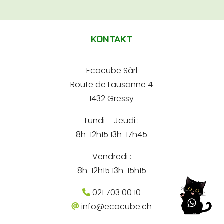
A
A
e
d
l
-
r
m
t
e
a
KONTAKT
s
e
i
s
l
e
r
*
A
Ecocube Sàrl
n
d
Route de Lausanne 4
r
a
e
1432 Gressy
t
s
s
Lundi – Jeudi :
i
e
8h-12h15 13h-17h45
v
e
Vendredi :
:
8h-12h15 13h-15h15
021 703 00 10
info@ecocube.ch