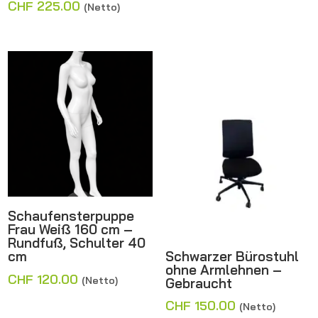
Preis
Aktueller
CHF
225.00
(Netto)
war:
Preis
CHF 250.00
ist:
CHF 225.00.
Schaufensterpuppe
Frau Weiß 160 cm –
Rundfuß, Schulter 40
Schwarzer Bürostuhl
cm
ohne Armlehnen –
CHF
120.00
(Netto)
Gebraucht
CHF
150.00
(Netto)