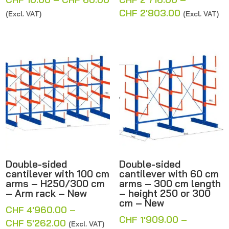
range:
Price
CHF
2'803.00
(Excl. VAT)
(Excl. VAT)
CHF 10.00
range:
through
CHF 2'716.
CHF 60.00
through
CHF 2'803
Double-sided
Double-sided
cantilever with 100 cm
cantilever with 60 cm
arms – H250/300 cm
arms – 300 cm length
– Arm rack – New
– height 250 or 300
cm – New
CHF
4'960.00
–
CHF
1'909.00
–
Price
CHF
5'262.00
(Excl. VAT)