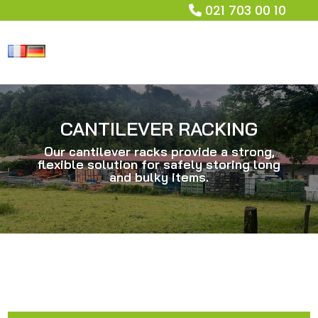
021 703 00 10
CANTILEVER RACKING
Our cantilever racks provide a strong,
flexible solution for safely storing long
and bulky items.