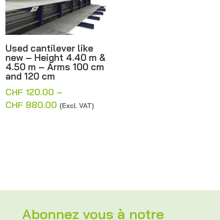
Used cantilever like
new – Height 4.40 m &
4.50 m – Arms 100 cm
and 120 cm
CHF
120.00
–
Price
CHF
880.00
(Excl. VAT)
range:
CHF 120.00
through
CHF 880.00
Abonnez vous à notre