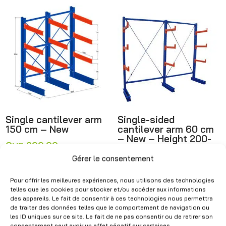
through
CHF 5'186.
Single cantilever arm
Single-sided
150 cm – New
cantilever arm 60 cm
– New – Height 200-
CHF
200.00
–
300 cm, 9 arms, load
capacity 200 kg/arm
Price
CHF
6'400.00
Gérer le consentement
(Excl. VAT)
range:
CHF
57.00
–
Pour offrir les meilleures expériences, nous utilisons des technologies
CHF 200.00
Price
CHF
1'246.00
(Excl. VAT)
telles que les cookies pour stocker et/ou accéder aux informations
through
range:
des appareils. Le fait de consentir à ces technologies nous permettra
de traiter des données telles que le comportement de navigation ou
CHF 6'400.00
CHF 57.00
les ID uniques sur ce site. Le fait de ne pas consentir ou de retirer son
consentement peut avoir un effet négatif sur certaines