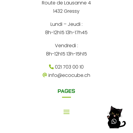
Route de Lausanne 4
a
1432 Gressy
t
Lundi – Jeudi :
i
8h-12h15 13h-17h45
v
e
Vendredi :
:
8h-12h15 13h-15h15
021 703 00 10
info@ecocube.ch
PAGES