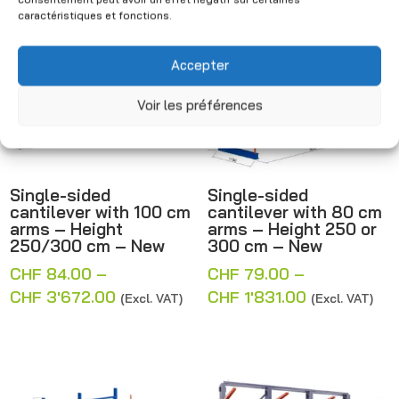
through
Sale!
caractéristiques et fonctions.
CHF 1'246.
Accepter
Voir les préférences
Single-sided
Single-sided
cantilever with 100 cm
cantilever with 80 cm
arms – Height
arms – Height 250 or
250/300 cm – New
300 cm – New
CHF
84.00
–
CHF
79.00
–
Price
Price
CHF
3'672.00
CHF
1'831.00
(Excl. VAT)
(Excl. VAT)
range:
range:
CHF 84.00
CHF 79.00
through
through
CHF 3'672.00
CHF 1'831.0