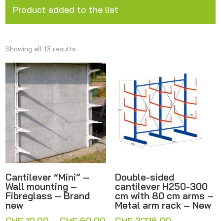
Product added to the list
Showing all 13 results
Cantilever “Mini” –
Double-sided
Wall mounting –
cantilever H250-300
Fibreglass – Brand
cm with 80 cm arms –
new
Metal arm rack – New
Price
CHF
10.00
–
CHF
60.00
CHF
2'716.00
–