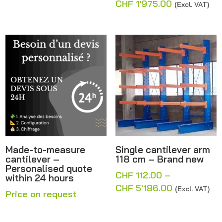
Price
CHF
1'975.00
(Excl. VAT)
range:
range:
CHF 4'960.00
CHF 1'909.
through
through
CHF 5'262.00
CHF 1'975.
Made-to-measure
Single cantilever arm
cantilever –
118 cm – Brand new
Personalised quote
CHF
112.00
–
within 24 hours
Price
CHF
5'186.00
(Excl. VAT)
Price on request
range:
CHF 112.00