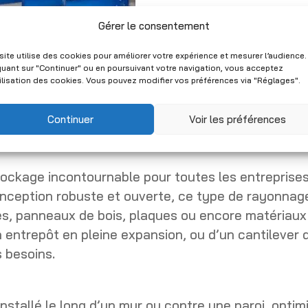
Gérer le consentement
r simple, avec bras
Cantilever – Etagère à
 Neuf
Rayonnage Industriel
site utilise des cookies pour améliorer votre expérience et mesurer l’audience.
Longues – Neuf
quant sur "Continuer" ou en poursuivant votre navigation, vous acceptez
Plage
0
–
CHF
5'186.00
(HT)
tilisation des cookies. Vous pouvez modifier vos préférences via "Réglages".
CHF
172.00
(HT)
de
prix :
Continuer
Voir les préférences
CHF 112.00
à
CHF 5'186.00
tockage incontournable pour toutes les entreprise
ception robuste et ouverte, ce type de rayonnage
ues, panneaux de bois, plaques ou encore matériaux
 entrepôt en pleine expansion, ou d’un cantilever 
 besoins.
nstallé le long d’un mur ou contre une paroi, optimi