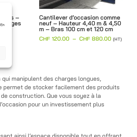
 bras –
Cantilever d’occasion comme
 Charges
neuf – Hauteur 4,40 m & 4,50
 En
m – Bras 100 cm et 120 cm
Plage
CHF
120.00
–
CHF
880.00
(HT)
de
prix :
CHF 120.
à
CHF 880.
s qui manipulent des charges longues,
 permet de stocker facilement des produits
 de construction. Que vous soyez à la
d’occasion pour un investissement plus
sant ainsi l’espace disponible tout en offrant