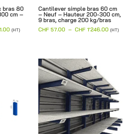
c bras 80
Cantilever simple bras 60 cm
300 cm –
– Neuf – Hauteur 200-300 cm,
9 bras, charge 200 kg/bras
Plage
Plage
1.00
CHF
57.00
–
CHF
1'246.00
(HT)
(HT)
de
de
prix :
prix :
CHF 79.00
CHF 57.0
à
à
CHF 1'831.00
CHF 1'246