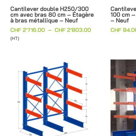
Cantilever double H250/300
Cantileve
cm avec bras 80 cm – Étagère
100 cm –
à bras métallique – Neuf
– Neuf
Plage
CHF
2'716.00
–
CHF
2'803.00
CHF
84.0
de
(HT)
prix :
CHF 2'716.00
à
CHF 2'803.00