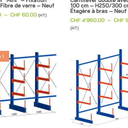
r “Mini” – Fixation
Cantilever double ave
Fibre de verre – Neuf
100 cm – H250/300 c
Étagère à bras – Neuf
Plage
0
–
CHF
60.00
(HT)
CHF
4'960.00
–
CHF
5
de
(HT)
prix :
CHF 10.00
à
CHF 60.00
 !