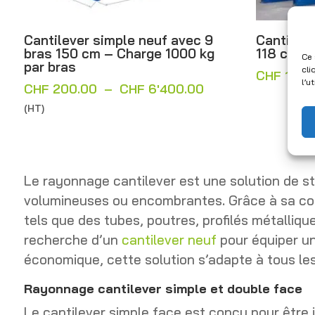
Cantilever simple neuf avec 9
Cantileve
bras 150 cm – Charge 1000 kg
118 cm –
Ce 
par bras
cli
CHF
112.0
l’u
Plage
CHF
200.00
–
CHF
6'400.00
de
(HT)
prix :
CHF 200.00
à
CHF 6'400.00
Le rayonnage cantilever est une solution de s
volumineuses ou encombrantes. Grâce à sa con
tels que des tubes, poutres, profilés métalliq
recherche d’un
cantilever neuf
pour équiper un
économique, cette solution s’adapte à tous les
Rayonnage cantilever simple et double face
Le cantilever simple face est conçu pour être i