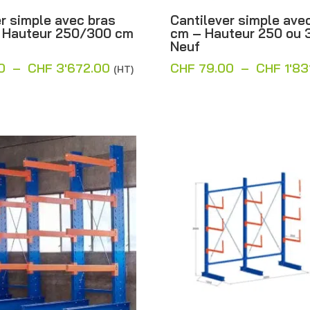
r simple avec bras
Cantilever simple ave
 Hauteur 250/300 cm
cm – Hauteur 250 ou 
Neuf
Plage
0
–
CHF
3'672.00
CHF
79.00
–
CHF
1'83
(HT)
de
prix :
CHF 84.00
à
CHF 3'672.00